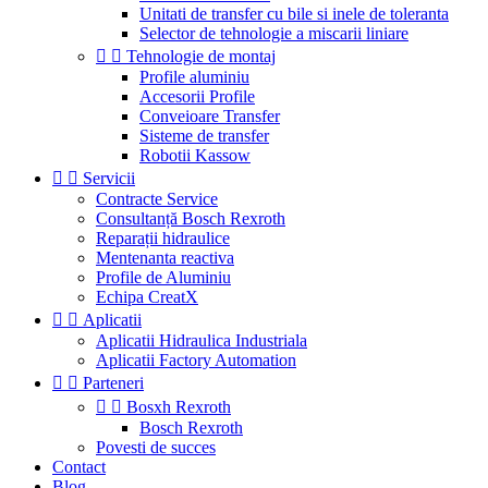
Unitati de transfer cu bile si inele de toleranta
Selector de tehnologie a miscarii liniare


Tehnologie de montaj
Profile aluminiu
Accesorii Profile
Conveioare Transfer
Sisteme de transfer
Robotii Kassow


Servicii
Contracte Service
Consultanță Bosch Rexroth
Reparații hidraulice
Mentenanta reactiva
Profile de Aluminiu
Echipa CreatX


Aplicatii
Aplicatii Hidraulica Industriala
Aplicatii Factory Automation


Parteneri


Bosxh Rexroth
Bosch Rexroth
Povesti de succes
Contact
Blog