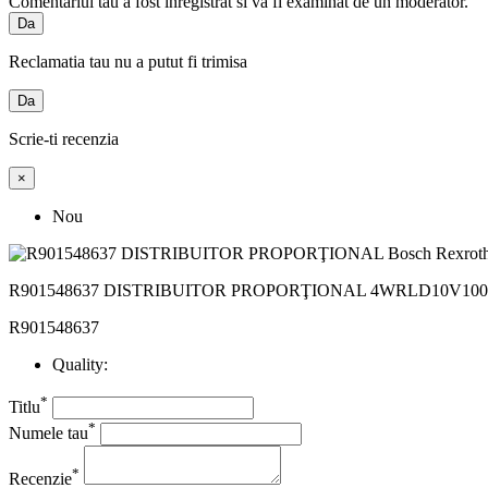
Comentariul tau a fost inregistrat si va fi examinat de un moderator.
Da
Reclamatia tau nu a putut fi trimisa
Da
Scrie-ti recenzia
×
Nou
R901548637 DISTRIBUITOR PROPORŢIONAL 4WRLD10V100P-
R901548637
Quality:
*
Titlu
*
Numele tau
*
Recenzie