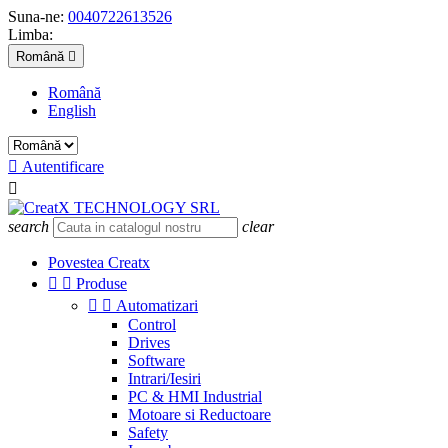
Suna-ne:
0040722613526
Limba:
Română

Română
English

Autentificare

search
clear
Povestea Creatx


Produse


Automatizari
Control
Drives
Software
Intrari/Iesiri
PC & HMI Industrial
Motoare si Reductoare
Safety