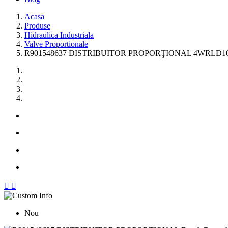
Acasa
Produse
Hidraulica Industriala
Valve Proportionale
R901548637 DISTRIBUITOR PROPORŢIONAL 4WRLD10V


Nou