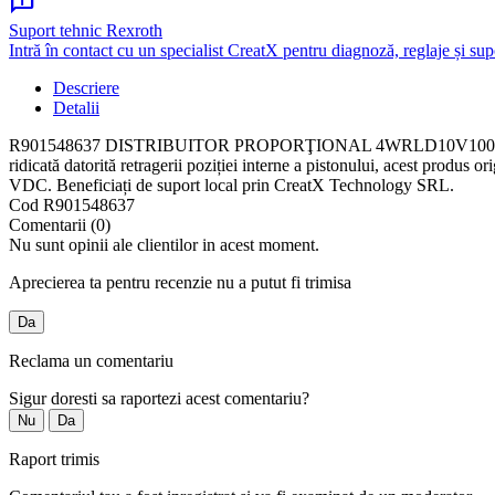
chat_info
Suport tehnic Rexroth
Intră în contact cu un specialist CreatX pentru diagnoză, reglaje și sup
Descriere
Detalii
R901548637 DISTRIBUITOR PROPORŢIONAL 4WRLD10V100P-4X/VXY/24ED6T
ridicată datorită retragerii poziției interne a pistonului, acest prod
VDC. Beneficiați de suport local prin CreatX Technology SRL.
Cod
R901548637
Comentarii (0)
Nu sunt opinii ale clientilor in acest moment.
Aprecierea ta pentru recenzie nu a putut fi trimisa
Da
Reclama un comentariu
Sigur doresti sa raportezi acest comentariu?
Nu
Da
Raport trimis