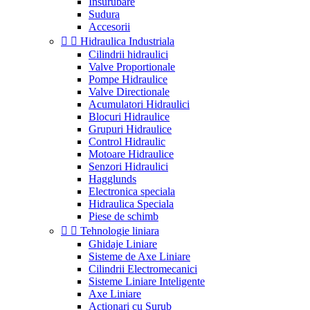
Insurubare
Sudura
Accesorii


Hidraulica Industriala
Cilindrii hidraulici
Valve Proportionale
Pompe Hidraulice
Valve Directionale
Acumulatori Hidraulici
Blocuri Hidraulice
Grupuri Hidraulice
Control Hidraulic
Motoare Hidraulice
Senzori Hidraulici
Hagglunds
Electronica speciala
Hidraulica Speciala
Piese de schimb


Tehnologie liniara
Ghidaje Liniare
Sisteme de Axe Liniare
Cilindrii Electromecanici
Sisteme Liniare Inteligente
Axe Liniare
Actionari cu Surub