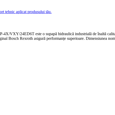
ort tehnic aplicat produsului tău.
 este o supapă hidraulică industrială de înaltă calitate, oferind
us original Bosch Rexroth asigură performanțe superioare. Dimensiunea no