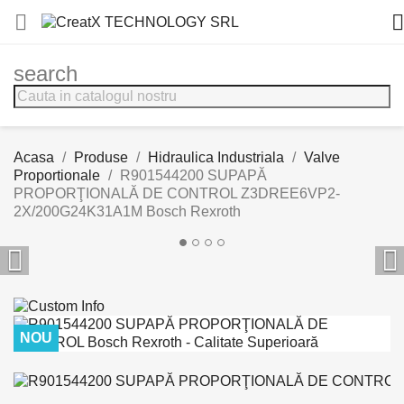


search
Acasa
Produse
Hidraulica Industriala
Valve
Proportionale
R901544200 SUPAPĂ
PROPORŢIONALĂ DE CONTROL Z3DREE6VP2-
2X/200G24K31A1M Bosch Rexroth


NOU