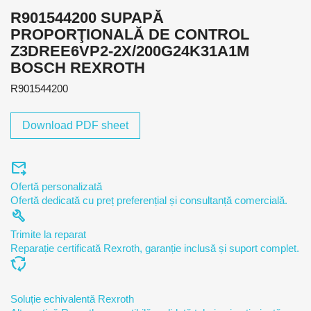
R901544200 SUPAPĂ
PROPORŢIONALĂ DE CONTROL
Z3DREE6VP2-2X/200G24K31A1M
BOSCH REXROTH
R901544200
Download PDF sheet
forward_to_inbox
Ofertă personalizată
Ofertă dedicată cu preț preferențial și consultanță comercială.
build
Trimite la reparat
Reparație certificată Rexroth, garanție inclusă și suport complet.
cycle
Soluție echivalentă Rexroth