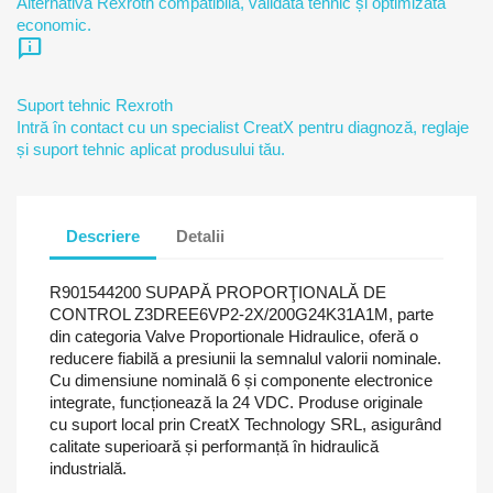
Alternativă Rexroth compatibilă, validată tehnic și optimizată
economic.
chat_info
Suport tehnic Rexroth
Intră în contact cu un specialist CreatX pentru diagnoză, reglaje
și suport tehnic aplicat produsului tău.
Descriere
Detalii
R901544200 SUPAPĂ PROPORŢIONALĂ DE
CONTROL Z3DREE6VP2-2X/200G24K31A1M, parte
din categoria Valve Proportionale Hidraulice, oferă o
reducere fiabilă a presiunii la semnalul valorii nominale.
Cu dimensiune nominală 6 și componente electronice
integrate, funcționează la 24 VDC. Produse originale
cu suport local prin CreatX Technology SRL, asigurând
calitate superioară și performanță în hidraulică
industrială.