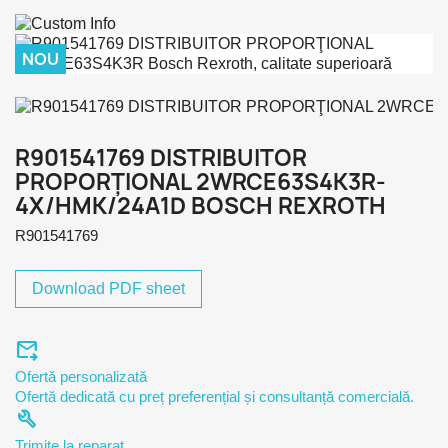
NOU
R901541769 DISTRIBUITOR
PROPORŢIONAL 2WRCE63S4K3R-
4X/HMK/24A1D BOSCH REXROTH
R901541769
Download PDF sheet
forward_to_inbox
Ofertă personalizată
Ofertă dedicată cu preț preferențial și consultanță comercială.
build
Trimite la reparat