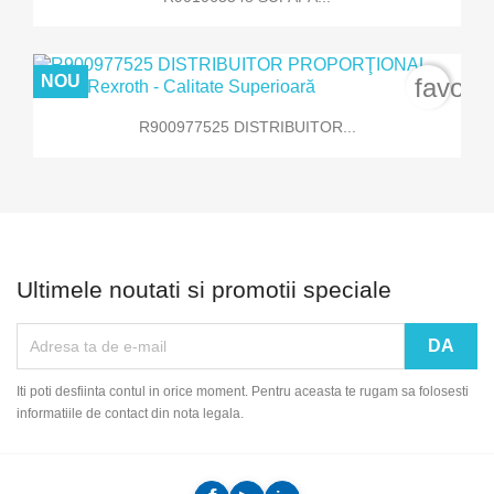
NOU
favori
R900977525 DISTRIBUITOR...
Ultimele noutati si promotii speciale
Iti poti desfiinta contul in orice moment. Pentru aceasta te rugam sa folosesti
informatiile de contact din nota legala.