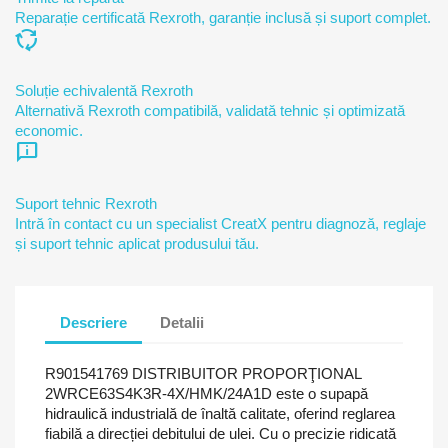
Reparație certificată Rexroth, garanție inclusă și suport complet.
cycle
Soluție echivalentă Rexroth
Alternativă Rexroth compatibilă, validată tehnic și optimizată
economic.
chat_info
Suport tehnic Rexroth
Intră în contact cu un specialist CreatX pentru diagnoză, reglaje
și suport tehnic aplicat produsului tău.
Descriere
Detalii
R901541769 DISTRIBUITOR PROPORŢIONAL
2WRCE63S4K3R-4X/HMK/24A1D este o supapă
hidraulică industrială de înaltă calitate, oferind reglarea
fiabilă a direcției debitului de ulei. Cu o precizie ridicată