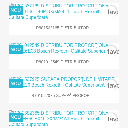
NOU
favori
R901532165 DISTRIBUITOR...
NOU
favori
R901012549 DISTRIBUITOR...
NOU
favori
R901537925 SUPAPĂ PROPORŢ....
NOU
favori