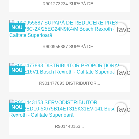
R901273234 SUPAPĂ DE...
NOU
favori
R900955887 SUPAPĂ DE...
NOU
favori
R901477893 DISTRIBUITOR...
NOU
favori
R901443153...