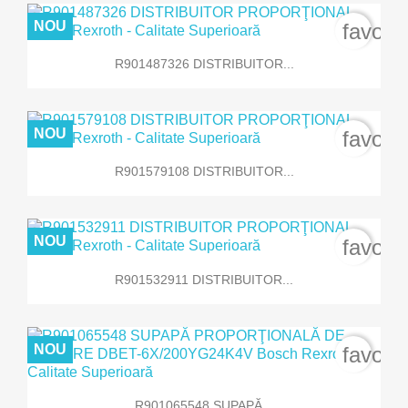
NOU
favori
R901487326 DISTRIBUITOR...
NOU
favori
R901579108 DISTRIBUITOR...
NOU
favori
R901532911 DISTRIBUITOR...
NOU
favori
R901065548 SUPAPĂ...