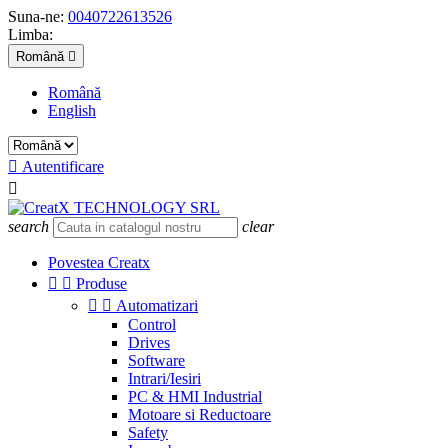
Suna-ne:
0040722613526
Limba:
Română

Română
English

Autentificare

search
clear
Povestea Creatx


Produse


Automatizari
Control
Drives
Software
Intrari/Iesiri
PC & HMI Industrial
Motoare si Reductoare
Safety