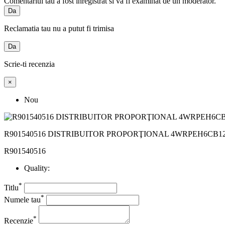
Comentariul tau a fost inregistrat si va fi examinat de un moderator.
Da
Reclamatia tau nu a putut fi trimisa
Da
Scrie-ti recenzia
×
Nou
R901540516 DISTRIBUITOR PROPORŢIONAL 4WRPEH6CB12L-
R901540516
Quality:
*
Titlu
*
Numele tau
*
Recenzie