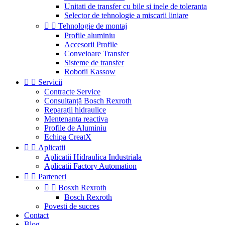
Unitati de transfer cu bile si inele de toleranta
Selector de tehnologie a miscarii liniare


Tehnologie de montaj
Profile aluminiu
Accesorii Profile
Conveioare Transfer
Sisteme de transfer
Robotii Kassow


Servicii
Contracte Service
Consultanță Bosch Rexroth
Reparații hidraulice
Mentenanta reactiva
Profile de Aluminiu
Echipa CreatX


Aplicatii
Aplicatii Hidraulica Industriala
Aplicatii Factory Automation


Parteneri


Bosxh Rexroth
Bosch Rexroth
Povesti de succes
Contact
Blog