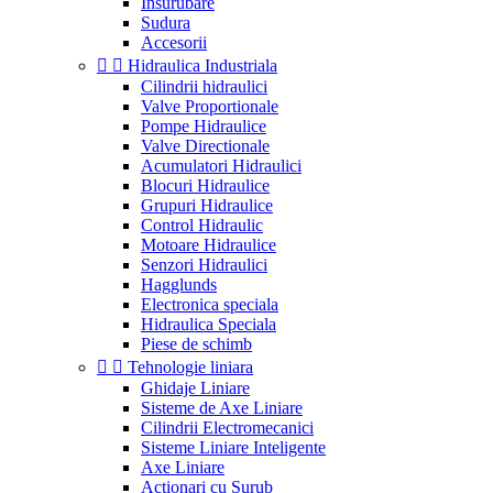
Insurubare
Sudura
Accesorii


Hidraulica Industriala
Cilindrii hidraulici
Valve Proportionale
Pompe Hidraulice
Valve Directionale
Acumulatori Hidraulici
Blocuri Hidraulice
Grupuri Hidraulice
Control Hidraulic
Motoare Hidraulice
Senzori Hidraulici
Hagglunds
Electronica speciala
Hidraulica Speciala
Piese de schimb


Tehnologie liniara
Ghidaje Liniare
Sisteme de Axe Liniare
Cilindrii Electromecanici
Sisteme Liniare Inteligente
Axe Liniare
Actionari cu Surub