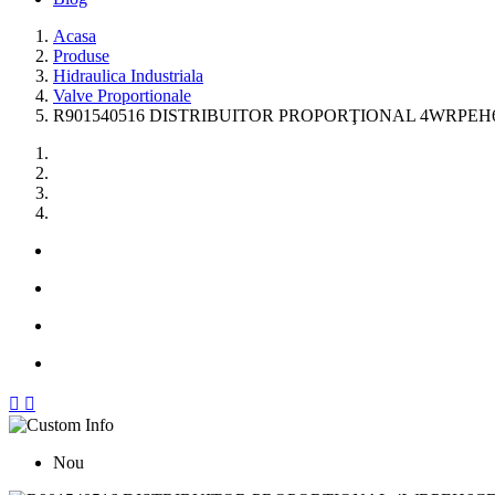
Acasa
Produse
Hidraulica Industriala
Valve Proportionale
R901540516 DISTRIBUITOR PROPORŢIONAL 4WRPEH6CB


Nou