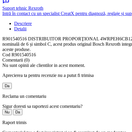
chat_info
Suport tehnic Rexroth
Intră în contact cu un specialist CreatX pentru diagnoză, reglaje și sup
Descriere
Detalii
R901540516 DISTRIBUITOR PROPORŢIONAL 4WRPEH6CB12L-3X/M/24C6 est
nominală de 6 și simbol C, acest produs original Bosch Rexroth integ
aceste produse.
Cod
R901540516
Comentarii (0)
Nu sunt opinii ale clientilor in acest moment.
Aprecierea ta pentru recenzie nu a putut fi trimisa
Da
Reclama un comentariu
Sigur doresti sa raportezi acest comentariu?
Nu
Da
Raport trimis