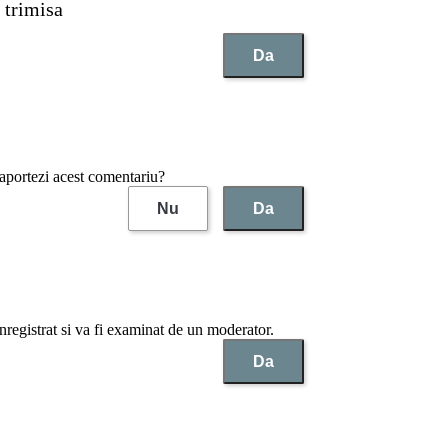
 trimisa
Da
raportezi acest comentariu?
Nu
Da
nregistrat si va fi examinat de un moderator.
Da