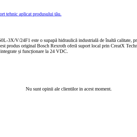
ort tehnic aplicat produsului tău.
e o supapă hidraulică industrială de înaltă calitate, proiectată p
, acest produs original Bosch Rexroth oferă suport local prin CreatX Tech
e integrate și funcționare la 24 VDC.
Nu sunt opinii ale clientilor in acest moment.