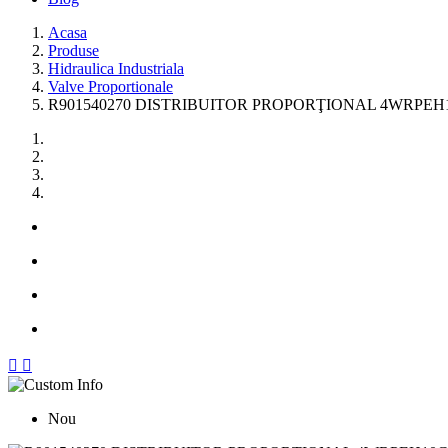
Acasa
Produse
Hidraulica Industriala
Valve Proportionale
R901540270 DISTRIBUITOR PROPORŢIONAL 4WRPEH10C


Nou