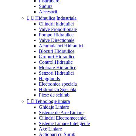
Insurubare
Sudura
Accesorii


Hidraulica Industriala
Cilindrii hidraulici
Valve Proportionale
Pompe Hidraulice
Valve Directionale
Acumulatori Hidraulici
Blocuri Hidraulice
Grupuri Hidraulice
Control Hidraulic
Motoare Hidraulice
Senzori Hidraulici
Hagglunds
Electronica speciala
Hidraulica Speciala
Piese de schimb


Tehnologie liniara
Ghidaje Liniare
Sisteme de Axe Liniare
Cilindrii Electromecanici
Sisteme Liniare Inteligente
Axe Liniare
Actionari cu Surub