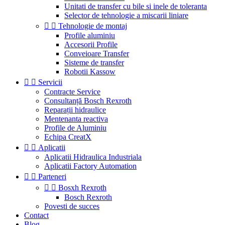
Unitati de transfer cu bile si inele de toleranta
Selector de tehnologie a miscarii liniare


Tehnologie de montaj
Profile aluminiu
Accesorii Profile
Conveioare Transfer
Sisteme de transfer
Robotii Kassow


Servicii
Contracte Service
Consultanță Bosch Rexroth
Reparații hidraulice
Mentenanta reactiva
Profile de Aluminiu
Echipa CreatX


Aplicatii
Aplicatii Hidraulica Industriala
Aplicatii Factory Automation


Parteneri


Bosxh Rexroth
Bosch Rexroth
Povesti de succes
Contact
Blog