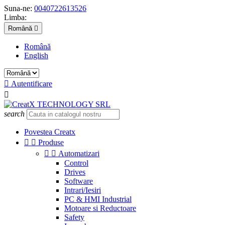
Suna-ne:
0040722613526
Limba:
Română

Română
English

Autentificare

search
Povestea Creatx


Produse


Automatizari
Control
Drives
Software
Intrari/Iesiri
PC & HMI Industrial
Motoare si Reductoare
Safety