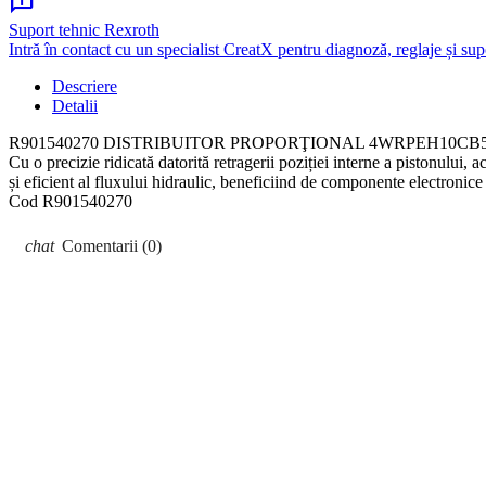
chat_info
Suport tehnic Rexroth
Intră în contact cu un specialist CreatX pentru diagnoză, reglaje și sup
Descriere
Detalii
R901540270 DISTRIBUITOR PROPORŢIONAL 4WRPEH10CB50L-3X/V/24F1 est
Cu o precizie ridicată datorită retragerii poziției interne a pistonului
și eficient al fluxului hidraulic, beneficiind de componente electronic
Cod
R901540270
Comentarii (0)