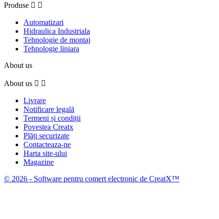
Produse


Automatizari
Hidraulica Industriala
Tehnologie de montaj
Tehnologie liniara
About us
About us


Livrare
Notificare legală
Termeni și condiții
Povestea Creatx
Plăți securizate
Contacteaza-ne
Harta site-ului
Magazine
© 2026 - Software pentru comert electronic de CreatX™