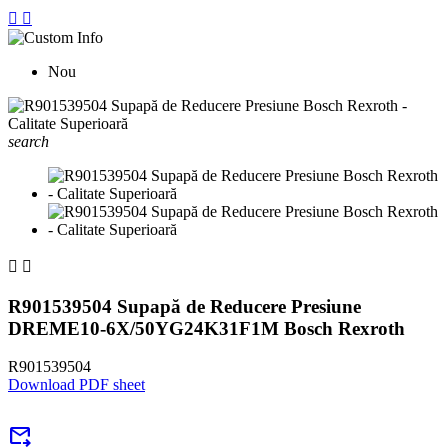


Nou
search


R901539504 Supapă de Reducere Presiune
DREME10-6X/50YG24K31F1M Bosch Rexroth
R901539504
Download PDF sheet
forward_to_inbox