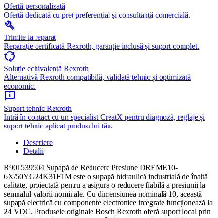
Ofertă personalizată
Ofertă dedicată cu preț preferențial și consultanță comercială.
build
Trimite la reparat
Reparație certificată Rexroth, garanție inclusă și suport complet.
cycle
Soluție echivalentă Rexroth
Alternativă Rexroth compatibilă, validată tehnic și optimizată
economic.
chat_info
Suport tehnic Rexroth
Intră în contact cu un specialist CreatX pentru diagnoză, reglaje și
suport tehnic aplicat produsului tău.
Descriere
Detalii
R901539504 Supapă de Reducere Presiune DREME10-
6X/50YG24K31F1M este o supapă hidraulică industrială de înaltă
calitate, proiectată pentru a asigura o reducere fiabilă a presiunii la
semnalul valorii nominale. Cu dimensiunea nominală 10, această
supapă electrică cu componente electronice integrate funcționează la
24 VDC. Produsele originale Bosch Rexroth oferă suport local prin