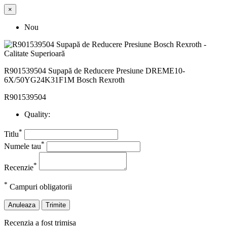
×
Nou
R901539504 Supapă de Reducere Presiune DREME10-
6X/50YG24K31F1M Bosch Rexroth
R901539504
Quality:
*
Titlu
*
Numele tau
*
Recenzie
*
Campuri obligatorii
Anuleaza
Trimite
Recenzia a fost trimisa