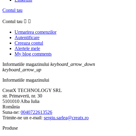
Contul tau
Contul tau


Urmarirea comenzilor
Autentificare
Creeaza contul
Alertele mele
My blog comments
Informatiile magazinului
keyboard_arrow_down
keyboard_arrow_up
Informatiile magazinului
CreatX TECHNOLOGY SRL
str. Primaverii, nr. 30
5101010 Alba Iulia
România
Suna-ne:
0040722613526
Trimite-ne un e-mail:
sergiu.sarlea@creatx.ro
Produse