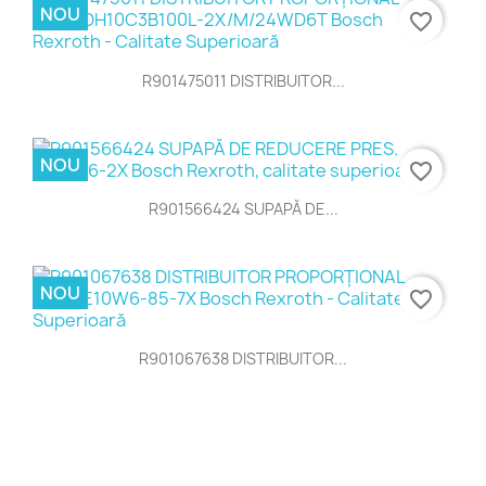
NOU
favorite_border
R901475011 DISTRIBUITOR...
NOU
favorite_border
R901566424 SUPAPĂ DE...
NOU
favorite_border
R901067638 DISTRIBUITOR...