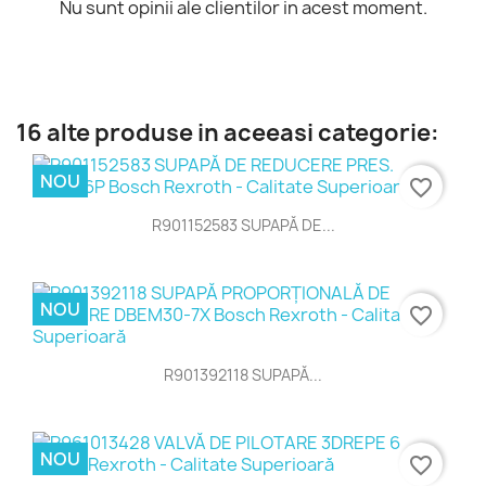
Nu sunt opinii ale clientilor in acest moment.
16 alte produse in aceeasi categorie:
NOU
favorite_border
R901152583 SUPAPĂ DE...
NOU
favorite_border
R901392118 SUPAPĂ...
NOU
favorite_border