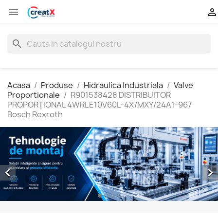


search
Acasa
Produse
Hidraulica Industriala
Valve
Proportionale
R901538428 DISTRIBUITOR
PROPORŢIONAL 4WRLE10V60L-4X/MXY/24A1-967
Bosch Rexroth

