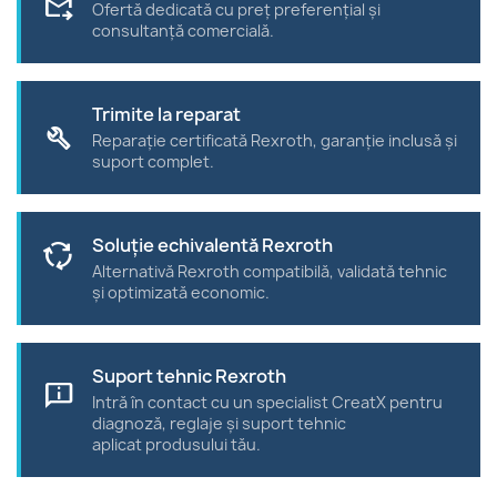
forward_to_inbox
Ofertă dedicată cu preț preferențial și
consultanță comercială.
Trimite la reparat
build
Reparație certificată Rexroth, garanție inclusă și
suport complet.
Soluție echivalentă Rexroth
cycle
Alternativă Rexroth compatibilă, validată tehnic
și optimizată economic.
Suport tehnic Rexroth
chat_info
Intră în contact cu un specialist CreatX pentru
diagnoză, reglaje și suport tehnic
aplicat produsului tău.