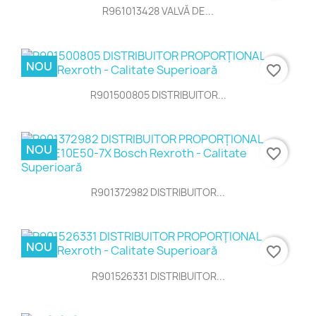
R961013428 VALVĂ DE...
NOU
favorite_border
R901500805 DISTRIBUITOR...
NOU
favorite_border
R901372982 DISTRIBUITOR...
NOU
favorite_border
R901526331 DISTRIBUITOR...