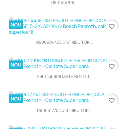
R901515709...
NOU
favorite_border
R900904438 DISTRIBUITOR...
NOU
favorite_border
R901530908 DISTRIBUITOR...
NOU
favorite_border
R900617703 DISTRIBUITOR...