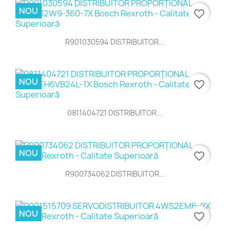
NOU
favorite_border
R901030594 DISTRIBUITOR...
NOU
favorite_border
0811404721 DISTRIBUITOR...
NOU
favorite_border
R900734062 DISTRIBUITOR...
NOU
favorite_border