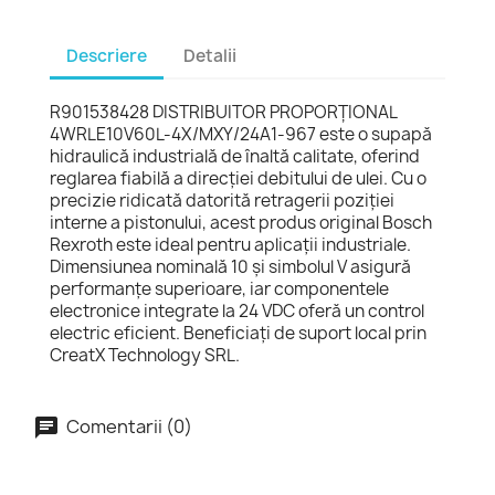
Descriere
Detalii
R901538428 DISTRIBUITOR PROPORŢIONAL
4WRLE10V60L-4X/MXY/24A1-967 este o supapă
hidraulică industrială de înaltă calitate, oferind
reglarea fiabilă a direcției debitului de ulei. Cu o
precizie ridicată datorită retragerii poziției
interne a pistonului, acest produs original Bosch
Rexroth este ideal pentru aplicații industriale.
Dimensiunea nominală 10 și simbolul V asigură
performanțe superioare, iar componentele
electronice integrate la 24 VDC oferă un control
electric eficient. Beneficiați de suport local prin
CreatX Technology SRL.
Comentarii (0)