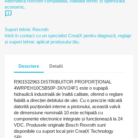
Alternativă Rexroth compatibilă, validată tehnic și optimizată
economic.
chat_info
Suport tehnic Rexroth
Intră în contact cu un specialist CreatX pentru diagnoză, reglaje
și suport tehnic aplicat produsului tău.
Descriere
Detalii
R901532963 DISTRIBUITOR PROPORŢIONAL
4WRPEH10C5B50P-3X/V/24F1 este o supapă
hidraulică industrială de înaltă calitate, oferind o reglare
fiabilă a direcției debitului de ulei. Cu o precizie ridicată
datorită poziționării interne a pistonului, această valvă
de dimensiune nominală 10 este echipată cu
componente electronice integrate și funcționează la 24
VDC. Produsele originale Bosch Rexroth sunt
disponibile cu suport local prin CreatX Technology
SRL.