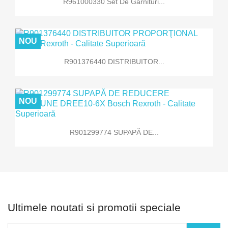
R961000330 Set De Garnituri...
NOU
R901376440 DISTRIBUITOR...
NOU
R901299774 SUPAPĂ DE...
Ultimele noutati si promotii speciale