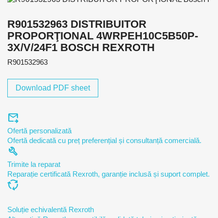
R901532963 DISTRIBUITOR
PROPORŢIONAL 4WRPEH10C5B50P-
3X/V/24F1 BOSCH REXROTH
R901532963
Download PDF sheet
forward_to_inbox
Ofertă personalizată
Ofertă dedicată cu preț preferențial și consultanță comercială.
build
Trimite la reparat
Reparație certificată Rexroth, garanție inclusă și suport complet.
cycle
Soluție echivalentă Rexroth