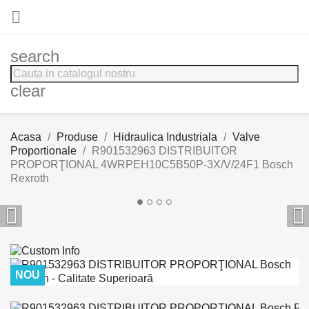

search
clear
Acasa
Produse
Hidraulica Industriala
Valve
Proportionale
R901532963 DISTRIBUITOR
PROPORŢIONAL 4WRPEH10C5B50P-3X/V/24F1 Bosch
Rexroth


NOU