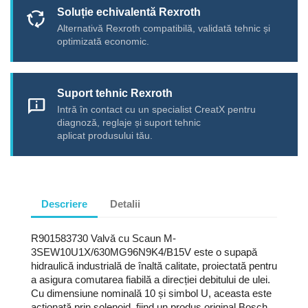
Soluție echivalentă Rexroth
cycle
Alternativă Rexroth compatibilă, validată tehnic și
optimizată economic.
Suport tehnic Rexroth
chat_info
Intră în contact cu un specialist CreatX pentru
diagnoză, reglaje și suport tehnic
aplicat produsului tău.
Descriere
Detalii
R901583730 Valvă cu Scaun M-
3SEW10U1X/630MG96N9K4/B15V este o supapă
hidraulică industrială de înaltă calitate, proiectată pentru
a asigura comutarea fiabilă a direcției debitului de ulei.
Cu dimensiune nominală 10 și simbol U, aceasta este
acționată prin solenoid, fiind un produs original Bosch