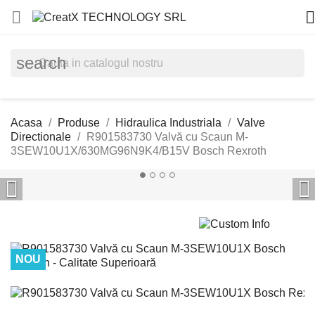


search
Acasa
Produse
Hidraulica Industriala
Valve
Directionale
R901583730 Valvă cu Scaun M-
3SEW10U1X/630MG96N9K4/B15V Bosch Rexroth


NOU