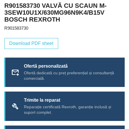
R901583730 VALVĂ CU SCAUN M-
3SEW10U1X/630MG96N9K4/B15V
BOSCH REXROTH
R901583730
Download PDF sheet
Ofertă personalizată
forward_to_inbox
Ofertă dedicată cu preț preferențial și consultanță
comercială.
Trimite la reparat
build
Reparație certificată Rexroth, garanție inclusă și
suport complet.