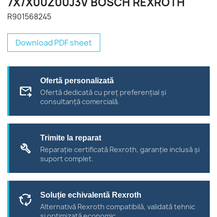
7X/X00Z00J3V BOSCH REXROTH
R901568245
Download PDF sheet
Ofertă personalizată
forward_to_inbox
Ofertă dedicată cu preț preferențial și
consultanță comercială.
Trimite la reparat
build
Reparație certificată Rexroth, garanție inclusă și
suport complet.
Soluție echivalentă Rexroth
cycle
Alternativă Rexroth compatibilă, validată tehnic
și optimizată economic.