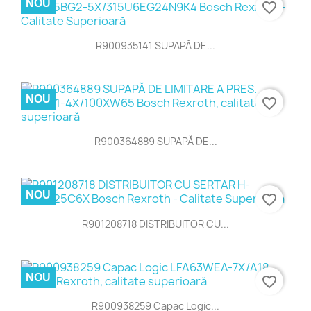
NOU
favorite_border
R900935141 SUPAPĂ DE...
NOU
favorite_border
R900364889 SUPAPĂ DE...
NOU
favorite_border
R901208718 DISTRIBUITOR CU...
NOU
favorite_border
R900938259 Capac Logic...