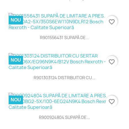
NOU
favorite_border
R901556431 SUPAPĂ DE...
NOU
favorite_border
R901303124 DISTRIBUITOR CU...
NOU
favorite_border
R900924804 SUPAPĂ DE...