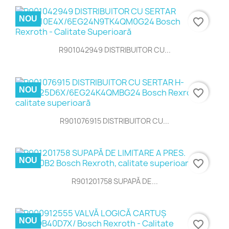
NOU
favorite_border
R901042949 DISTRIBUITOR CU...
NOU
favorite_border
R901076915 DISTRIBUITOR CU...
NOU
favorite_border
R901201758 SUPAPĂ DE...
NOU
favorite_border