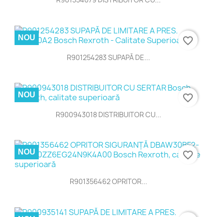
NOU
favorite_border
R901254283 SUPAPĂ DE...
NOU
favorite_border
R900943018 DISTRIBUITOR CU...
NOU
favorite_border
R901356462 OPRITOR...