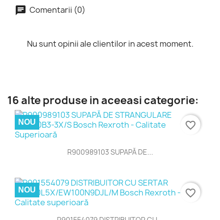
Comentarii (0)
Nu sunt opinii ale clientilor in acest moment.
16 alte produse in aceeasi categorie:
NOU
favorite_border
R900989103 SUPAPĂ DE...
NOU
favorite_border
R901554079 DISTRIBUITOR CU...