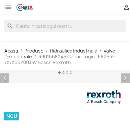


search
Acasa
Produse
Hidraulica Industriala
Valve
Directionale
R901568245 Capac Logic LFA25RF-
7X/X00Z00J3V Bosch Rexroth


NOU