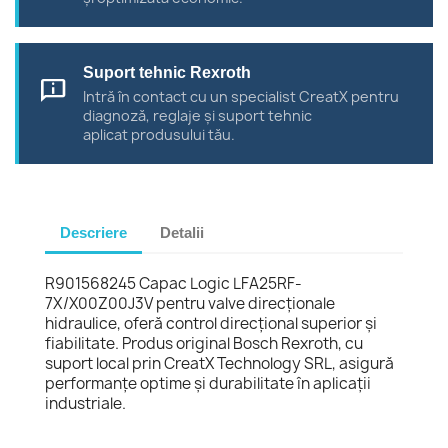
Suport tehnic Rexroth
chat_info
Intră în contact cu un specialist CreatX pentru
diagnoză, reglaje și suport tehnic
aplicat produsului tău.
Descriere
Detalii
R901568245 Capac Logic LFA25RF-
7X/X00Z00J3V pentru valve direcționale
hidraulice, oferă control direcțional superior și
fiabilitate. Produs original Bosch Rexroth, cu
suport local prin CreatX Technology SRL, asigură
performanțe optime și durabilitate în aplicații
industriale.