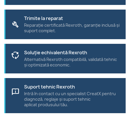
Trimite la reparat
build
Reparație certificată Rexroth, garanție inclusă și
suport complet.
Soluție echivalentă Rexroth
cycle
Alternativă Rexroth compatibilă, validată tehnic
și optimizată economic.
Suport tehnic Rexroth
chat_info
Intră în contact cu un specialist CreatX pentru
diagnoză, reglaje și suport tehnic
aplicat produsului tău.