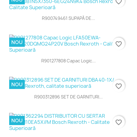
favorite_border
R900749461 SUPAPĂ DE...
NOU
favorite_border
R901277808 Capac Logic...
NOU
favorite_border
R900312896 SET DE GARNITURI...
NOU
favorite_border