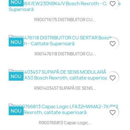
NOU
favorite_border
R900716175 DISTRIBUITOR CU...
NOU
favorite_border
R901476118 DISTRIBUITOR CU...
NOU
favorite_border
R901403457 SUPAPĂ DE SENS...
NOU
favorite_border
R900766813 Capac Logic...