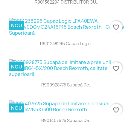
R901362294 DISTRIBUITOR CU...
NOU
favorite_border
R901238296 Capac Logic...
NOU
favorite_border
R900928775 Supapă De...
NOU
favorite_border
R901407625 Supapă De...