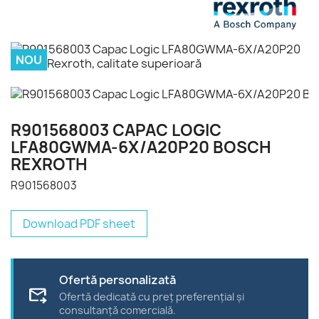
NOU
R901568003 CAPAC LOGIC
LFA80GWMA-6X/A20P20 BOSCH
REXROTH
R901568003
Download PDF sheet
Ofertă personalizată
forward_to_inbox
Ofertă dedicată cu preț preferențial și
consultanță comercială.