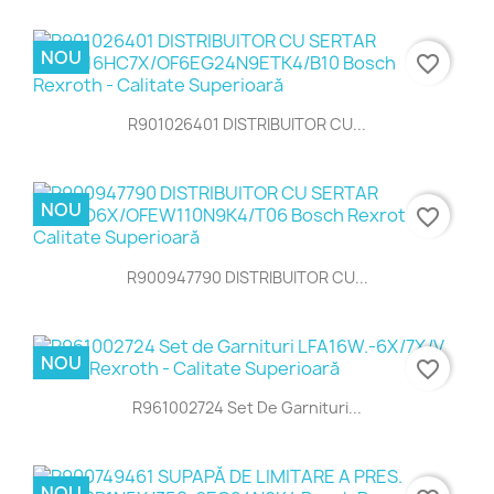
NOU
favorite_border
R901026401 DISTRIBUITOR CU...
NOU
favorite_border
R900947790 DISTRIBUITOR CU...
NOU
favorite_border
R961002724 Set De Garnituri...
NOU