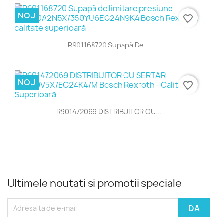
NOU
favorite_border
R901168720 Supapă De...
NOU
favorite_border
R901472069 DISTRIBUITOR CU...
Ultimele noutati si promotii speciale