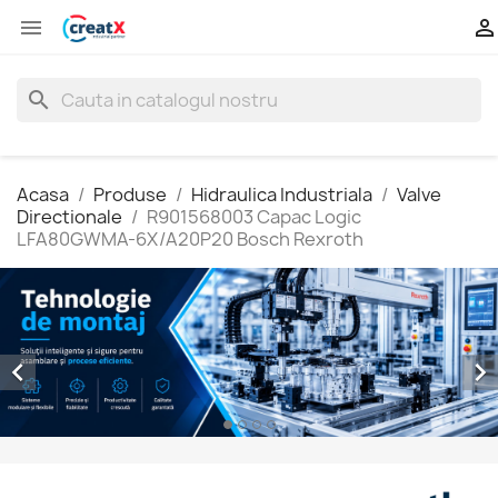


search
Acasa
Produse
Hidraulica Industriala
Valve
Directionale
R901568003 Capac Logic
LFA80GWMA-6X/A20P20 Bosch Rexroth

