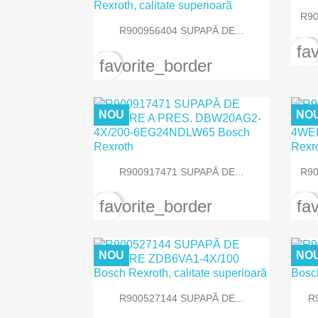
R90

Vizualizare rapida
R900956404 SUPAPĂ DE...
fa
favorite_border
NOU
NO

Vizualizare rapida
R900917471 SUPAPĂ DE...
R90
favorite_border
fa
NOU
NO

Vizualizare rapida
R900527144 SUPAPĂ DE...
R