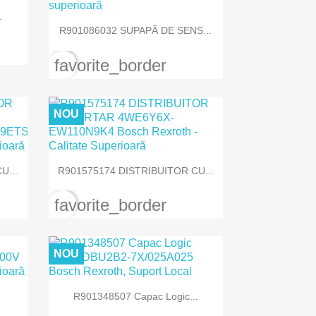
.

Vizualizare rapida
R901086032 SUPAPĂ DE SENS...
favorite_border
NOU

Vizualizare rapida
U...
R901575174 DISTRIBUITOR CU...
favorite_border
NOU

Vizualizare rapida
R901348507 Capac Logic...