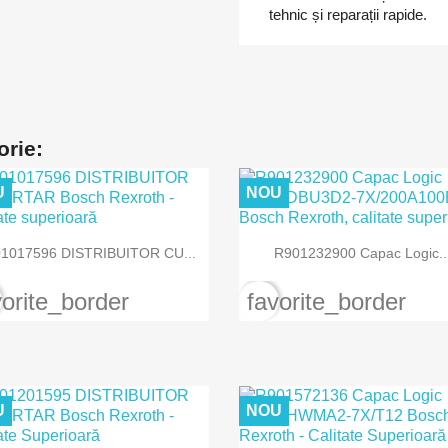
tehnic și reparații rapide.
orie:
U
NOU


Vizualizare rapida
Vizualizare rapida
1017596 DISTRIBUITOR CU...
R901232900 Capac Logic..
vorite_border
favorite_border
U
NOU