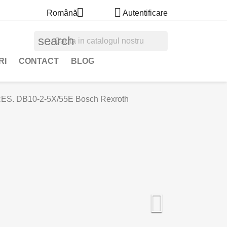


Română
Autentificare
search
RI
CONTACT
BLOG
S. DB10-2-5X/55E Bosch Rexroth
