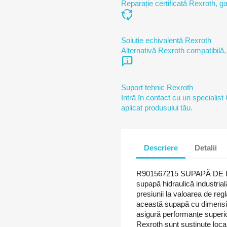
Reparație certificată Rexroth, ga
cycle
Soluție echivalentă Rexroth
Alternativă Rexroth compatibilă,
chat_info
Suport tehnic Rexroth
Intră în contact cu un specialist
aplicat produsului tău.
Descriere
Detalii
R901567215 SUPAPĂ DE L
supapă hidraulică industrială
presiunii la valoarea de regl
această supapă cu dimensiu
asigură performanțe superio
Rexroth sunt susținute loc