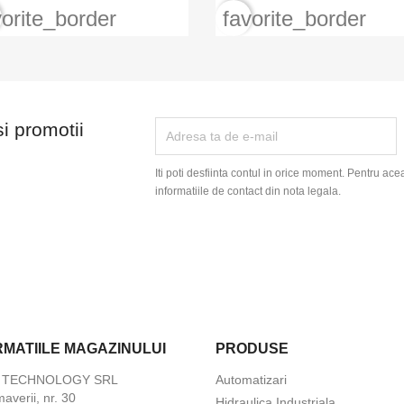
vorite_border
favorite_border
si promotii
Iti poti desfiinta contul in orice moment. Pentru ace
informatiile de contact din nota legala.
RMATIILE MAGAZINULUI
PRODUSE
X TECHNOLOGY SRL
Automatizari
maverii, nr. 30
Hidraulica Industriala