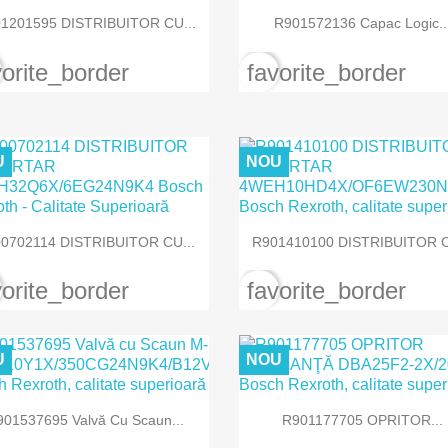


Vizualizare rapida
Vizualizare rapida
1201595 DISTRIBUITOR CU...
R901572136 Capac Logic..
vorite_border
favorite_border
U
NOU


Vizualizare rapida
Vizualizare rapida
0702114 DISTRIBUITOR CU...
R901410100 DISTRIBUITOR C
vorite_border
favorite_border
U
NOU


Vizualizare rapida
Vizualizare rapida
901537695 Valvă Cu Scaun...
R901177705 OPRITOR...