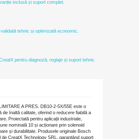
ranție inclusă și suport complet.
 validată tehnic și optimizată economic.
 CreatX pentru diagnoză, reglaje și suport tehnic
IMITARE A PRES. DB10-2-5X/55E este o
 de înaltă calitate, oferind o reducere fiabilă a
are. Proiectată pentru aplicații industriale,
ne nominală 10 și acționare prin solenoid
are și durabilitate. Produsele originale Bosch
al de CreatX Technology SRL, garantând suport