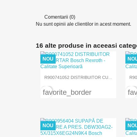
Comentarii (0)
Nu sunt opinii ale clientilor in acest moment.
16 alte produse in aceeasi categ
NOU
NO

Vizualizare rapida
R900741052 DISTRIBUITOR CU...
R90
favorite_border
fa
NOU
NO