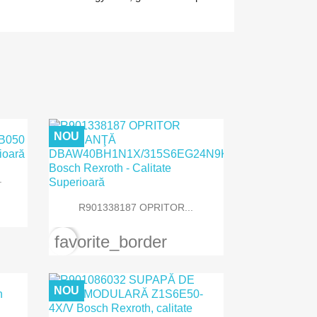
NOU
.

Vizualizare rapida
R901338187 OPRITOR...
favorite_border
NOU