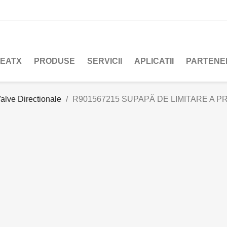
REATX
PRODUSE
SERVICII
APLICATII
PARTENE
alve Directionale
R901567215 SUPAPĂ DE LIMITARE A PRE