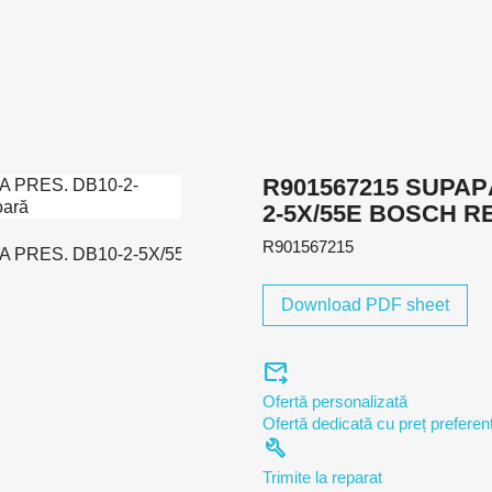
R901567215 SUPAPĂ
2-5X/55E BOSCH 
R901567215
Download PDF sheet
forward_to_inbox
Ofertă personalizată
Ofertă dedicată cu preț preferenț
build
Trimite la reparat