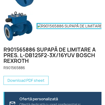
R901565886 SUPAPĂ DE LIMITARE A
PRES. L-DB125F2-3X/16YUV BOSCH
REXROTH
R901565886
Download PDF sheet
Ofertă personalizată
forward_to_inbox
Ofertă dedicată cu preț preferențial și