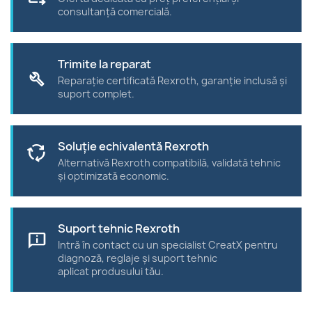
consultanță comercială.
Trimite la reparat
build
Reparație certificată Rexroth, garanție inclusă și
suport complet.
Soluție echivalentă Rexroth
cycle
Alternativă Rexroth compatibilă, validată tehnic
și optimizată economic.
Suport tehnic Rexroth
chat_info
Intră în contact cu un specialist CreatX pentru
diagnoză, reglaje și suport tehnic
aplicat produsului tău.