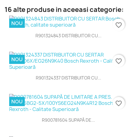
16 alte produse in aceeasi categorie:
NOU
favorite_border
R901324843 DISTRIBUITOR CU...
NOU
favorite_border
R901324337 DISTRIBUITOR CU...
NOU
favorite_border
R900781604 SUPAPĂ DE...