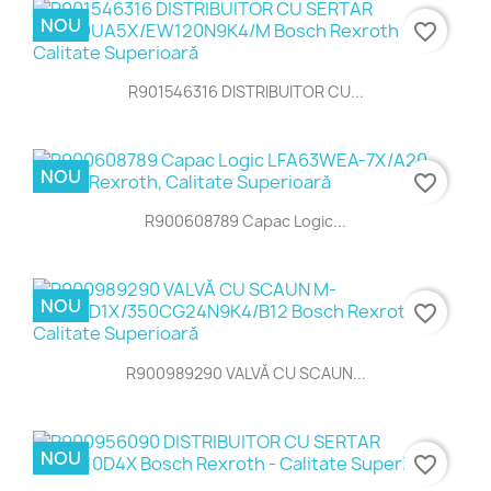
NOU
favorite_border
R901546316 DISTRIBUITOR CU...
NOU
favorite_border
R900608789 Capac Logic...
NOU
favorite_border
R900989290 VALVĂ CU SCAUN...
NOU
favorite_border