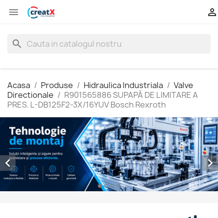


search
Acasa
Produse
Hidraulica Industriala
Valve
Directionale
R901565886 SUPAPĂ DE LIMITARE A
PRES. L-DB125F2-3X/16YUV Bosch Rexroth

