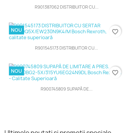
R901387062 DISTRIBUITOR CU...
NOU
favorite_border
R901545173 DISTRIBUITOR CU...
NOU
favorite_border
R900745809 SUPAPĂ DE...
Ultimele noutati si promotii speciale