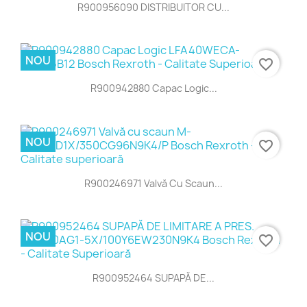
R900956090 DISTRIBUITOR CU...
NOU
favorite_border
R900942880 Capac Logic...
NOU
favorite_border
R900246971 Valvă Cu Scaun...
NOU
favorite_border
R900952464 SUPAPĂ DE...