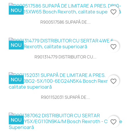
NOU
favorite_border
R900517586 SUPAPĂ DE...
NOU
favorite_border
R901314779 DISTRIBUITOR CU...
NOU
favorite_border
R901152031 SUPAPĂ DE...
NOU
favorite_border