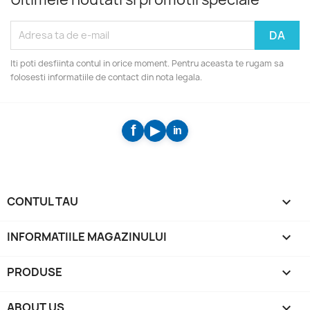
Iti poti desfiinta contul in orice moment. Pentru aceasta te rugam sa
folosesti informatiile de contact din nota legala.
CONTUL TAU

INFORMATIILE MAGAZINULUI
keyboard_arrow_down
PRODUSE

ABOUT US
