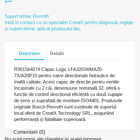
chat_info
Suport tehnic Rexroth
Intră în contact cu un specialist CreatX pentru diagnoză, reglaje
și suport tehnic aplicat produsului tău.
Descriere
Detalii
R901564074 Capac Logic LFA32GWMA20-
7X/A20P10 pentru valve direcționale hidraulice de
înaltă calitate. Acest capac de direcție pentru ventile
încastrate cu 2 căi, dimensiune nominală 32, oferă o
funcție de control direcțional eficientă cu două supape
de sens și suprafață de montare ISO4401. Produsele
originale Bosch Rexroth sunt susținute de suportul
local oferit de CreatX Technology SRL, asigurând
performanță și fiabilitate superioară.
Comentarii (0)
Nu sunt opinii ale clientilor in acest moment.