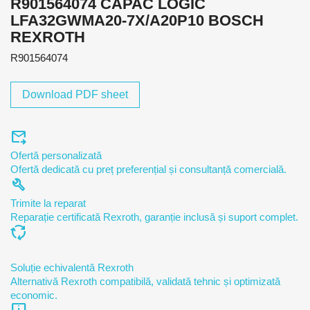
R901564074 CAPAC LOGIC
LFA32GWMA20-7X/A20P10 BOSCH
REXROTH
R901564074
Download PDF sheet
forward_to_inbox
Ofertă personalizată
Ofertă dedicată cu preț preferențial și consultanță comercială.
build
Trimite la reparat
Reparație certificată Rexroth, garanție inclusă și suport complet.
cycle
Soluție echivalentă Rexroth
Alternativă Rexroth compatibilă, validată tehnic și optimizată
economic.