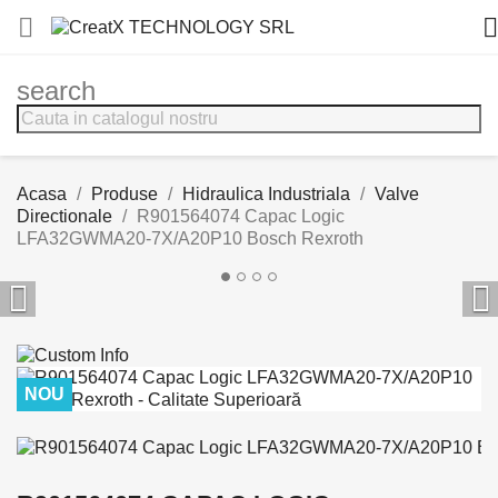


search
Acasa
Produse
Hidraulica Industriala
Valve
Directionale
R901564074 Capac Logic
LFA32GWMA20-7X/A20P10 Bosch Rexroth


NOU