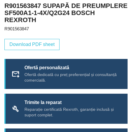
R901563847 SUPAPĂ DE PREUMPLERE
SF500A1-1-4X/Q2G24 BOSCH
REXROTH
R901563847
Download PDF sheet
Ofertă personalizată
forward_to_inbox
Ofertă dedicată cu preț preferențial și consultanță
comercială.
Trimite la reparat
build
Reparație certificată Rexroth, garanție inclusă și
suport complet.