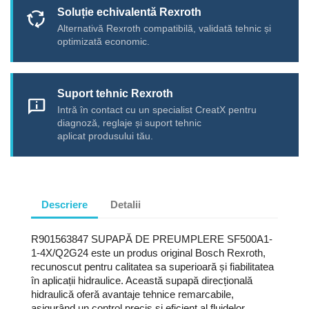
Soluție echivalentă Rexroth
cycle
Alternativă Rexroth compatibilă, validată tehnic și
optimizată economic.
Suport tehnic Rexroth
chat_info
Intră în contact cu un specialist CreatX pentru
diagnoză, reglaje și suport tehnic
aplicat produsului tău.
Descriere
Detalii
R901563847 SUPAPĂ DE PREUMPLERE SF500A1-
1-4X/Q2G24 este un produs original Bosch Rexroth,
recunoscut pentru calitatea sa superioară și fiabilitatea
în aplicații hidraulice. Această supapă direcțională
hidraulică oferă avantaje tehnice remarcabile,
asigurând un control precis și eficient al fluidelor.