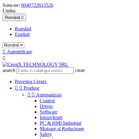
Suna-ne:
0040722613526
Limba:
Română

Română
English

Autentificare

search
clear
Povestea Creatx


Produse


Automatizari
Control
Drives
Software
Intrari/Iesiri
PC & HMI Industrial
Motoare si Reductoare
Safety