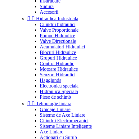
Insurubare
Sudura
Accesorii


Hidraulica Industriala
Cilindrii hidraulici
Valve Proportionale
Pompe Hidraulice
Valve Directionale
Acumulatori Hidraulici
Blocuri Hidraulice
Grupuri Hidraulice
Control Hidraulic
Motoare Hidraulice
Senzori Hidraulici
Hagglunds
Electronica speciala
Hidraulica Speciala
Piese de schimb


Tehnologie liniara
Ghidaje Liniare
Sisteme de Axe Liniare
Cilindrii Electromecanici
Sisteme Liniare Inteligente
Axe Liniare
Actionari cu Surub