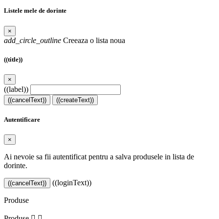
Listele mele de dorinte
×
add_circle_outline
Creeaza o lista noua
((title))
×
((label))
((cancelText))
((createText))
Autentificare
×
Ai nevoie sa fii autentificat pentru a salva produsele in lista de
dorinte.
((loginText))
((cancelText))
Produse
Produse

