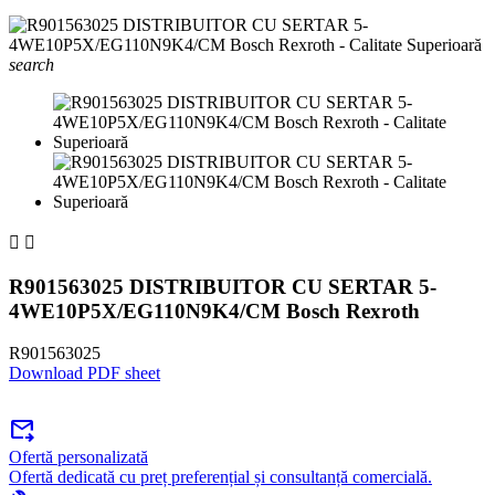
search


R901563025 DISTRIBUITOR CU SERTAR 5-
4WE10P5X/EG110N9K4/CM Bosch Rexroth
R901563025
Download PDF sheet
forward_to_inbox
Ofertă personalizată
Ofertă dedicată cu preț preferențial și consultanță comercială.