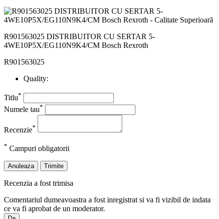
R901563025 DISTRIBUITOR CU SERTAR 5-
4WE10P5X/EG110N9K4/CM Bosch Rexroth
R901563025
Quality:
*
Titlu
*
Numele tau
*
Recenzie
*
Campuri obligatorii
Anuleaza
Trimite
Recenzia a fost trimisa
Comentariul dumeavoastra a fost inregistrat si va fi vizibil de indata
ce va fi aprobat de un moderator.
Da