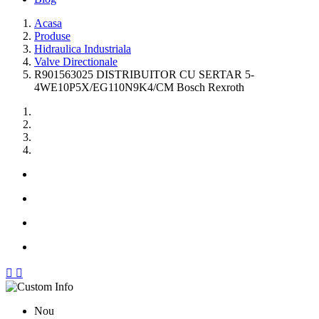
Acasa
Produse
Hidraulica Industriala
Valve Directionale
R901563025 DISTRIBUITOR CU SERTAR 5-
4WE10P5X/EG110N9K4/CM Bosch Rexroth


Nou