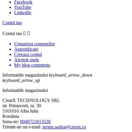
Facebook
YouTube
LinkedIn
Contul tau
Contul tau


Urmarirea comenzilor
Autentificare
Creeaza contul
Alertele mele
My blog comments
Informatiile magazinului
keyboard_arrow_down
keyboard_arrow_up
Informatiile magazinului
CreatX TECHNOLOGY SRL
str. Primaverii, nr. 30
5101010 Alba Iulia
România
Suna-ne:
0040722613526
Trimite-ne un e-mail:
sergiu.sarlea@creatx.ro