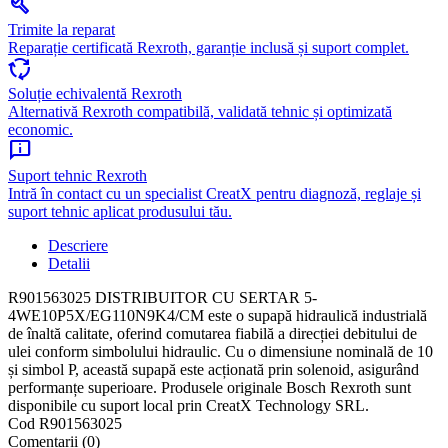
build
Trimite la reparat
Reparație certificată Rexroth, garanție inclusă și suport complet.
cycle
Soluție echivalentă Rexroth
Alternativă Rexroth compatibilă, validată tehnic și optimizată
economic.
chat_info
Suport tehnic Rexroth
Intră în contact cu un specialist CreatX pentru diagnoză, reglaje și
suport tehnic aplicat produsului tău.
Descriere
Detalii
R901563025 DISTRIBUITOR CU SERTAR 5-
4WE10P5X/EG110N9K4/CM este o supapă hidraulică industrială
de înaltă calitate, oferind comutarea fiabilă a direcției debitului de
ulei conform simbolului hidraulic. Cu o dimensiune nominală de 10
și simbol P, această supapă este acționată prin solenoid, asigurând
performanțe superioare. Produsele originale Bosch Rexroth sunt
disponibile cu suport local prin CreatX Technology SRL.
Cod
R901563025
Comentarii (0)