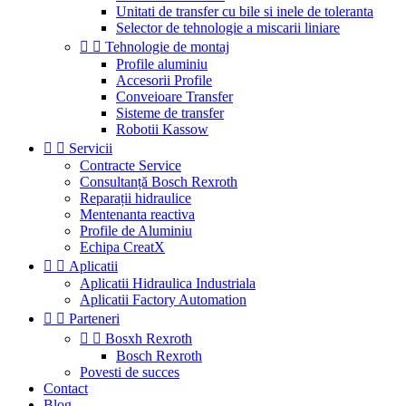
Unitati de transfer cu bile si inele de toleranta
Selector de tehnologie a miscarii liniare


Tehnologie de montaj
Profile aluminiu
Accesorii Profile
Conveioare Transfer
Sisteme de transfer
Robotii Kassow


Servicii
Contracte Service
Consultanță Bosch Rexroth
Reparații hidraulice
Mentenanta reactiva
Profile de Aluminiu
Echipa CreatX


Aplicatii
Aplicatii Hidraulica Industriala
Aplicatii Factory Automation


Parteneri


Bosxh Rexroth
Bosch Rexroth
Povesti de succes
Contact
Blog