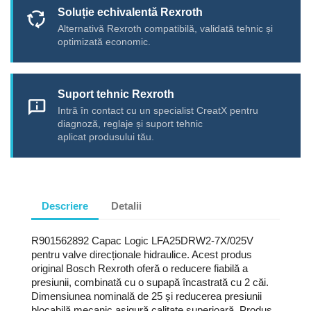
Soluție echivalentă Rexroth
cycle
Alternativă Rexroth compatibilă, validată tehnic și
optimizată economic.
Suport tehnic Rexroth
chat_info
Intră în contact cu un specialist CreatX pentru
diagnoză, reglaje și suport tehnic
aplicat produsului tău.
Descriere
Detalii
R901562892 Capac Logic LFA25DRW2-7X/025V
pentru valve direcționale hidraulice. Acest produs
original Bosch Rexroth oferă o reducere fiabilă a
presiunii, combinată cu o supapă încastrată cu 2 căi.
Dimensiunea nominală de 25 și reducerea presiunii
blocabilă mecanic asigură calitate superioară. Produs