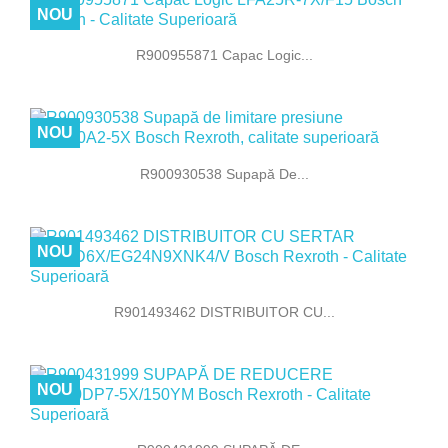
NOU
R900955871 Capac Logic...
NOU
R900930538 Supapă De...
NOU
R901493462 DISTRIBUITOR CU...
NOU