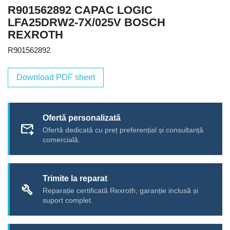
R901562892 CAPAC LOGIC
LFA25DRW2-7X/025V BOSCH
REXROTH
R901562892
Download PDF sheet
Ofertă personalizată
forward_to_inbox
Ofertă dedicată cu preț preferențial și consultanță
comercială.
Trimite la reparat
build
Reparație certificată Rexroth, garanție inclusă și
suport complet.