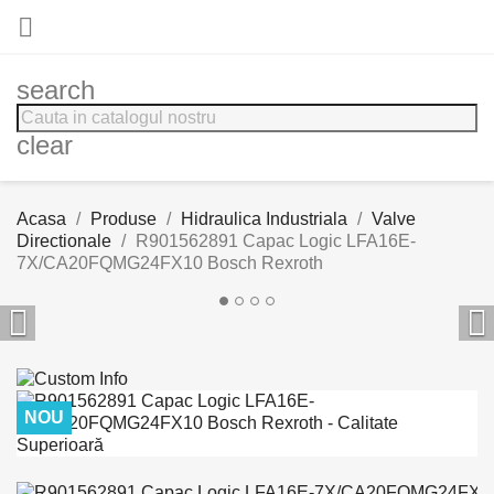

search
clear
Acasa
Produse
Hidraulica Industriala
Valve
Directionale
R901562891 Capac Logic LFA16E-
7X/CA20FQMG24FX10 Bosch Rexroth


NOU