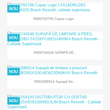
NOU
R900763796 Capac Logic...
NOU
R900744548 SUPAPĂ DE...
NOU
R901096914 Supapă De...
NOU