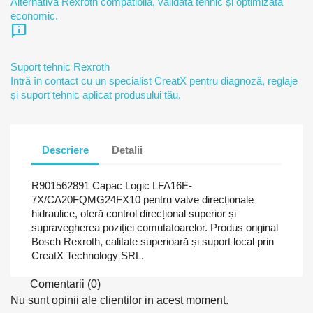
Alternativă Rexroth compatibilă, validată tehnic și optimizată
economic.
chat_info
Suport tehnic Rexroth
Intră în contact cu un specialist CreatX pentru diagnoză, reglaje
și suport tehnic aplicat produsului tău.
Descriere
Detalii
R901562891 Capac Logic LFA16E-
7X/CA20FQMG24FX10 pentru valve direcționale
hidraulice, oferă control direcțional superior și
supravegherea poziției comutatoarelor. Produs original
Bosch Rexroth, calitate superioară și suport local prin
CreatX Technology SRL.
Comentarii (0)
Nu sunt opinii ale clientilor in acest moment.