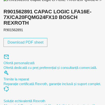
R901562891 CAPAC LOGIC LFA16E-
7X/CA20FQMG24FX10 BOSCH
REXROTH
R901562891
Download PDF sheet
forward_to_inbox
Ofertă personalizată
Ofertă dedicată cu preț preferențial și consultanță comercială.
build
Trimite la reparat
Reparație certificată Rexroth, garanție inclusă și suport complet.
cycle
Soluție echivalentă Rexroth