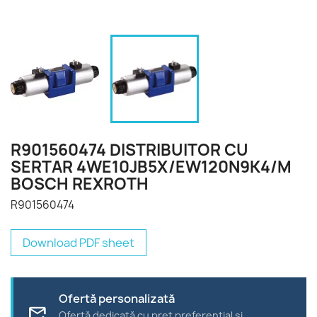
R901560474 DISTRIBUITOR CU
SERTAR 4WE10JB5X/EW120N9K4/M
BOSCH REXROTH
R901560474
Download PDF sheet
Ofertă personalizată
forward_to_inbox
Ofertă dedicată cu preț preferențial și