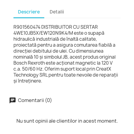
Descriere
Detalii
R901560474 DISTRIBUITOR CU SERTAR
4WE10JB5X/EW120N9K4/M este o supapă
hidraulică industrială de înaltă calitate,
proiectată pentru a asigura comutarea fiabilă a
direcției debitului de ulei. Cu dimensiunea
nominală 10 și simbolul JB, acest produs original
Bosch Rexroth este acționat magnetic la 120 V
c.a. 50/60 Hz. Oferim suport local prin CreatX
Technology SRL pentru toate nevoile de reparații
și întreținere.
Comentarii (0)
Nu sunt opinii ale clientilor in acest moment.