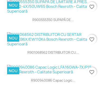
NOU
favorite_border
R900555350 SUPAPĂ DE...
NOU
favorite_border
R901068562 DISTRIBUITOR CU...
NOU
favorite_border
R900940086 Capac Logic...