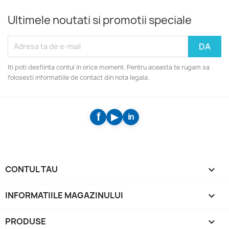
Ultimele noutati si promotii speciale
Iti poti desfiinta contul in orice moment. Pentru aceasta te rugam sa
folosesti informatiile de contact din nota legala.
CONTUL TAU

INFORMATIILE MAGAZINULUI
keyboard_arrow_down
PRODUSE
