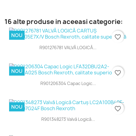
16 alte produse in aceeasi categorie:
NOU
favorite_border
R901276781 VALVĂ LOGICĂ...
NOU
favorite_border
R901206304 Capac Logic...
NOU
favorite_border
R901348273 Valvă Logică...