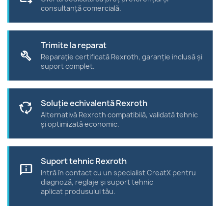
consultanță comercială.
Trimite la reparat
build
Reparație certificată Rexroth, garanție inclusă și
suport complet.
Soluție echivalentă Rexroth
cycle
Alternativă Rexroth compatibilă, validată tehnic
și optimizată economic.
Suport tehnic Rexroth
chat_info
Intră în contact cu un specialist CreatX pentru
diagnoză, reglaje și suport tehnic
aplicat produsului tău.