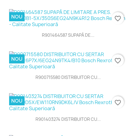
NOU
favorite_border
R901464587 SUPAPĂ DE...
NOU
favorite_border
R900715580 DISTRIBUITOR CU...
NOU
favorite_border
R901403274 DISTRIBUITOR CU...