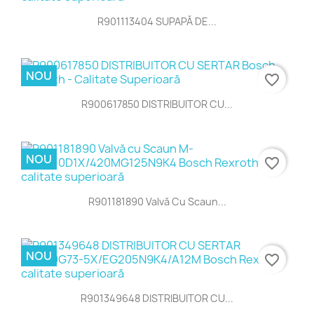
R901113404 SUPAPĂ DE...
NOU
favorite_border
R900617850 DISTRIBUITOR CU...
NOU
favorite_border
R901181890 Valvă Cu Scaun...
NOU
favorite_border
R901349648 DISTRIBUITOR CU...