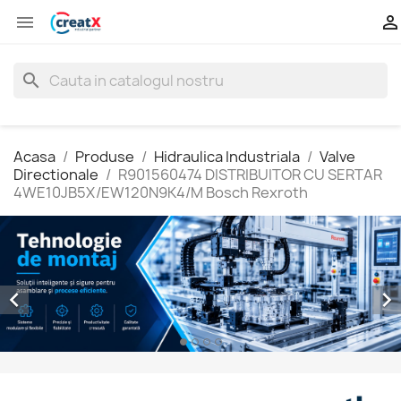


search
Acasa
Produse
Hidraulica Industriala
Valve
Directionale
R901560474 DISTRIBUITOR CU SERTAR
4WE10JB5X/EW120N9K4/M Bosch Rexroth

