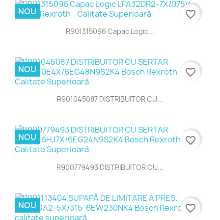
NOU
favorite_border
R901315096 Capac Logic...
NOU
favorite_border
R901045087 DISTRIBUITOR CU...
NOU
favorite_border
R900779493 DISTRIBUITOR CU...
NOU
favorite_border