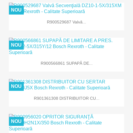
NOU
R900529687 Valvă...
NOU
R900566861 SUPAPĂ DE...
NOU
R901361308 DISTRIBUITOR CU...
NOU