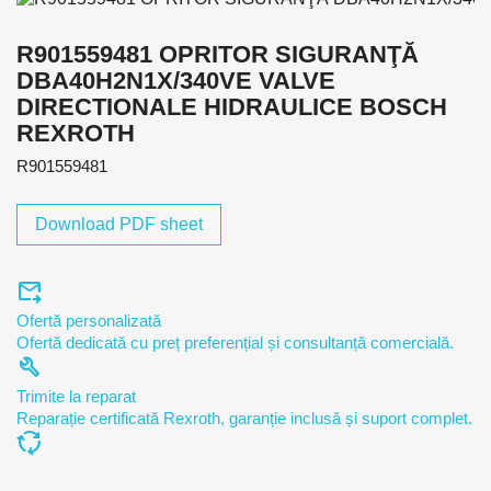
R901559481 OPRITOR SIGURANŢĂ
DBA40H2N1X/340VE VALVE
DIRECTIONALE HIDRAULICE BOSCH
REXROTH
R901559481
Download PDF sheet
forward_to_inbox
Ofertă personalizată
Ofertă dedicată cu preț preferențial și consultanță comercială.
build
Trimite la reparat
Reparație certificată Rexroth, garanție inclusă și suport complet.
cycle