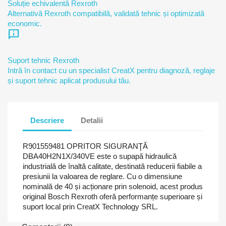
Soluție echivalentă Rexroth
Alternativă Rexroth compatibilă, validată tehnic și optimizată
economic.
chat_info
Suport tehnic Rexroth
Intră în contact cu un specialist CreatX pentru diagnoză, reglaje
și suport tehnic aplicat produsului tău.
Descriere
Detalii
R901559481 OPRITOR SIGURANŢĂ
DBA40H2N1X/340VE este o supapă hidraulică
industrială de înaltă calitate, destinată reducerii fiabile a
presiunii la valoarea de reglare. Cu o dimensiune
nominală de 40 și acționare prin solenoid, acest produs
original Bosch Rexroth oferă performanțe superioare și
suport local prin CreatX Technology SRL.