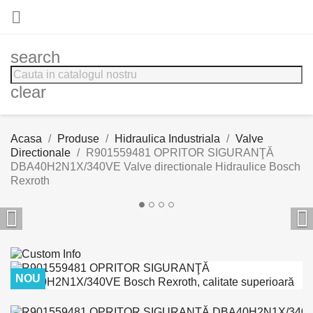

search
clear
Acasa
Produse
Hidraulica Industriala
Valve
Directionale
R901559481 OPRITOR SIGURANŢĂ
DBA40H2N1X/340VE Valve directionale Hidraulice Bosch
Rexroth


NOU