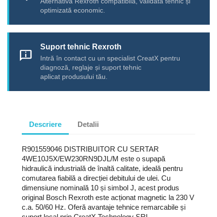
Alternativă Rexroth compatibilă, validată tehnic și
optimizată economic.
Suport tehnic Rexroth
chat_info
Intră în contact cu un specialist CreatX pentru
diagnoză, reglaje și suport tehnic
aplicat produsului tău.
Descriere
Detalii
R901559046 DISTRIBUITOR CU SERTAR
4WE10J5X/EW230RN9DJL/M este o supapă
hidraulică industrială de înaltă calitate, ideală pentru
comutarea fiabilă a direcției debitului de ulei. Cu
dimensiune nominală 10 și simbol J, acest produs
original Bosch Rexroth este acționat magnetic la 230 V
c.a. 50/60 Hz. Oferă avantaje tehnice remarcabile și
suport local prin CreatX Technology SRL.