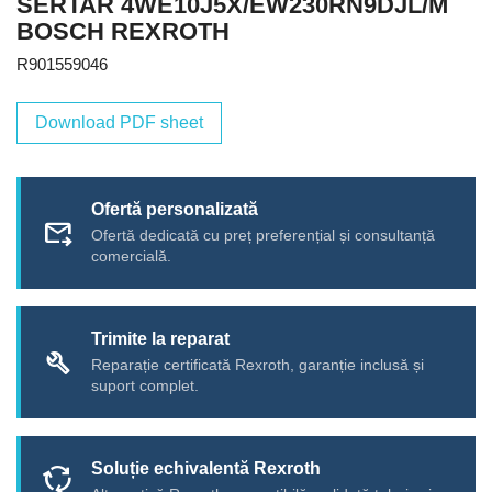
SERTAR 4WE10J5X/EW230RN9DJL/M
BOSCH REXROTH
R901559046
Download PDF sheet
Ofertă personalizată
forward_to_inbox
Ofertă dedicată cu preț preferențial și consultanță
comercială.
Trimite la reparat
build
Reparație certificată Rexroth, garanție inclusă și
suport complet.
Soluție echivalentă Rexroth
cycle