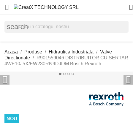


search
Acasa
Produse
Hidraulica Industriala
Valve
Directionale
R901559046 DISTRIBUITOR CU SERTAR
4WE10J5X/EW230RN9DJL/M Bosch Rexroth


NOU