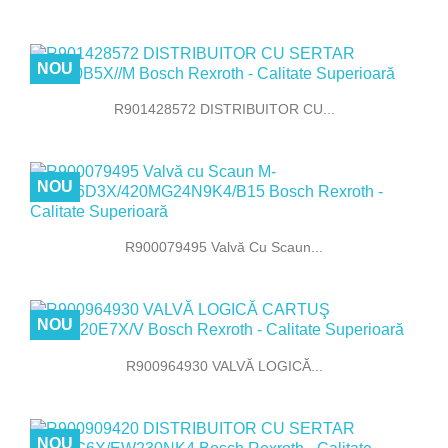
NOU
R901428572 DISTRIBUITOR CU...
NOU
R900079495 Valvă Cu Scaun...
NOU
R900964930 VALVĂ LOGICĂ...
NOU