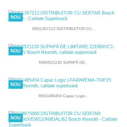
NOU
R901357212 DISTRIBUITOR CU...
NOU
R900521130 SUPAPĂ DE...
NOU
R901485454 Capac Logic...
NOU