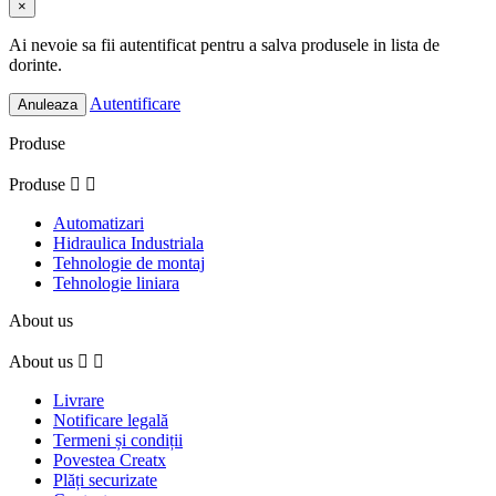
×
Ai nevoie sa fii autentificat pentru a salva produsele in lista de
dorinte.
Autentificare
Anuleaza
Produse
Produse


Automatizari
Hidraulica Industriala
Tehnologie de montaj
Tehnologie liniara
About us
About us


Livrare
Notificare legală
Termeni și condiții
Povestea Creatx
Plăți securizate