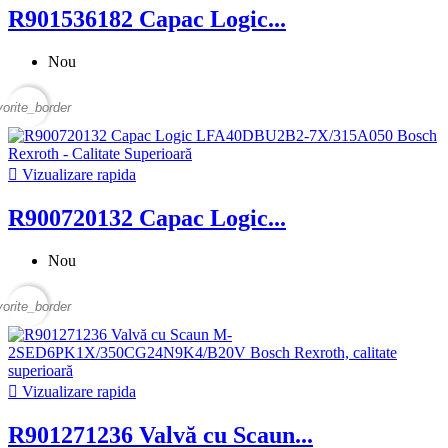
R901536182 Capac Logic...
Nou
vorite_border

Vizualizare rapida
R900720132 Capac Logic...
Nou
vorite_border

Vizualizare rapida
R901271236 Valvă cu Scaun...