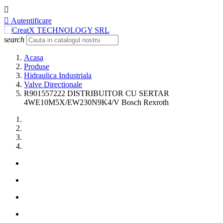


Autentificare
search
Acasa
Produse
Hidraulica Industriala
Valve Directionale
R901557222 DISTRIBUITOR CU SERTAR
4WE10M5X/EW230N9K4/V Bosch Rexroth