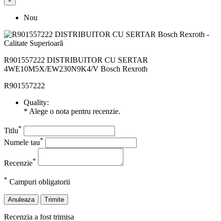
×
Nou
R901557222 DISTRIBUITOR CU SERTAR
4WE10M5X/EW230N9K4/V Bosch Rexroth
R901557222
Quality:
* Alege o nota pentru recenzie.
*
Titlu
*
Numele tau
*
Recenzie
*
Campuri obligatorii
Anuleaza
Trimite
Recenzia a fost trimisa