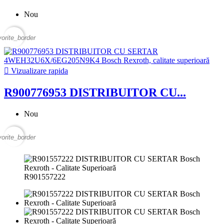
Nou
vorite_border

Vizualizare rapida
R900776953 DISTRIBUITOR CU...
Nou
vorite_border
R901557222