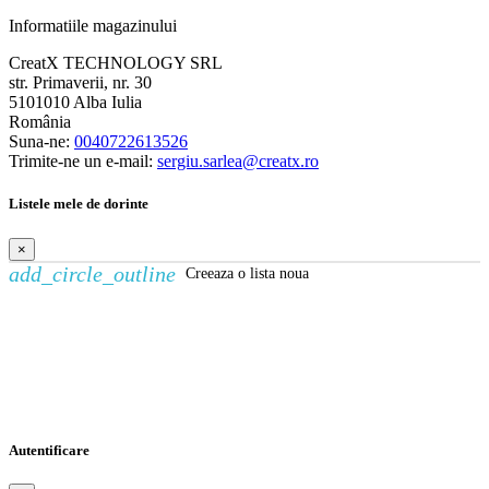
Informatiile magazinului
CreatX TECHNOLOGY SRL
str. Primaverii, nr. 30
5101010 Alba Iulia
România
Suna-ne:
0040722613526
Trimite-ne un e-mail:
sergiu.sarlea@creatx.ro
Listele mele de dorinte
×
add_circle_outline
Creeaza o lista noua
Creeaza o lista de dorinte
×
Numele listei de dorinte
Anuleaza
Creeaza o lista de dorinte
Autentificare