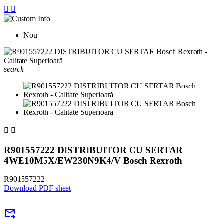


Nou
search


R901557222 DISTRIBUITOR CU SERTAR
4WE10M5X/EW230N9K4/V Bosch Rexroth
R901557222
Download PDF sheet
forward_to_inbox