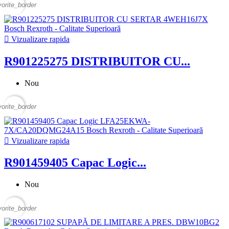
vorite_border

Vizualizare rapida
R901225275 DISTRIBUITOR CU...
Nou
vorite_border

Vizualizare rapida
R901459405 Capac Logic...
Nou
vorite_border