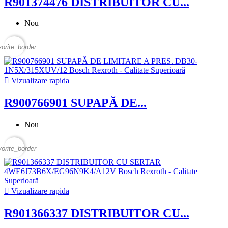
R901374476 DISTRIBUITOR CU...
Nou
vorite_border

Vizualizare rapida
R900766901 SUPAPĂ DE...
Nou
vorite_border

Vizualizare rapida
R901366337 DISTRIBUITOR CU...