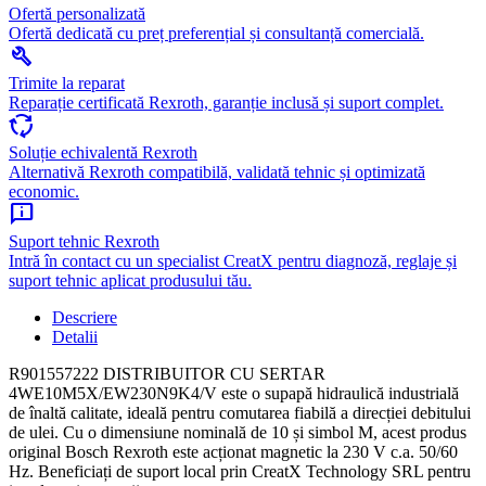
Ofertă personalizată
Ofertă dedicată cu preț preferențial și consultanță comercială.
build
Trimite la reparat
Reparație certificată Rexroth, garanție inclusă și suport complet.
cycle
Soluție echivalentă Rexroth
Alternativă Rexroth compatibilă, validată tehnic și optimizată
economic.
chat_info
Suport tehnic Rexroth
Intră în contact cu un specialist CreatX pentru diagnoză, reglaje și
suport tehnic aplicat produsului tău.
Descriere
Detalii
R901557222 DISTRIBUITOR CU SERTAR
4WE10M5X/EW230N9K4/V este o supapă hidraulică industrială
de înaltă calitate, ideală pentru comutarea fiabilă a direcției debitului
de ulei. Cu o dimensiune nominală de 10 și simbol M, acest produs
original Bosch Rexroth este acționat magnetic la 230 V c.a. 50/60
Hz. Beneficiați de suport local prin CreatX Technology SRL pentru