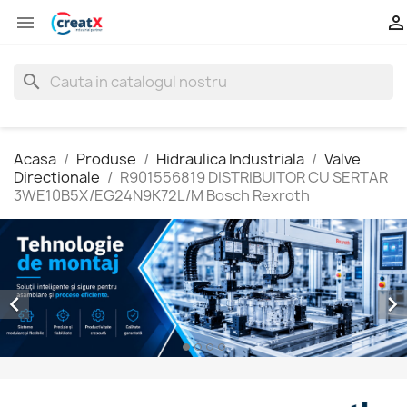


search
Acasa
Produse
Hidraulica Industriala
Valve
Directionale
R901556819 DISTRIBUITOR CU SERTAR
3WE10B5X/EG24N9K72L/M Bosch Rexroth

