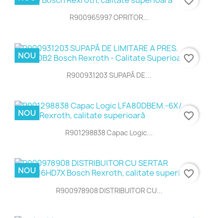
favorite_border
R900965997 OPRITOR...
NOU
favorite_border
R900931203 SUPAPĂ DE...
NOU
favorite_border
R901298838 Capac Logic...
NOU
favorite_border
R900978908 DISTRIBUITOR CU...