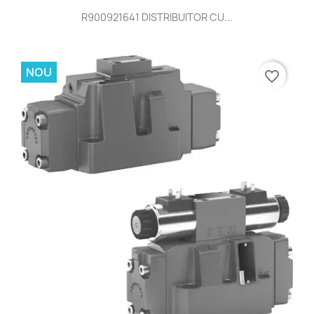
R900921641 DISTRIBUITOR CU...
NOU
favorite_border