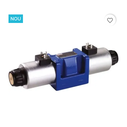
NOU
favorite_border