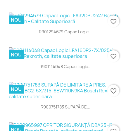
NOU
favorite_border
R901294679 Capac Logic...
NOU
favorite_border
R901114048 Capac Logic...
NOU
favorite_border
R900751783 SUPAPĂ DE...
NOU