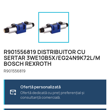
R901556819 DISTRIBUITOR CU
SERTAR 3WE10B5X/EG24N9K72L/M
BOSCH REXROTH
R901556819
Ofertă personalizată
forward_to_inbox
Ofertă dedicată cu preț preferențial și
consultanță comercială.