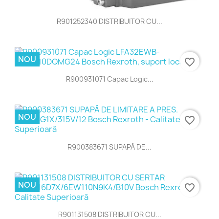
R901252340 DISTRIBUITOR CU...
NOU
favorite_border
R900931071 Capac Logic...
NOU
favorite_border
R900383671 SUPAPĂ DE...
NOU
favorite_border
R901131508 DISTRIBUITOR CU...