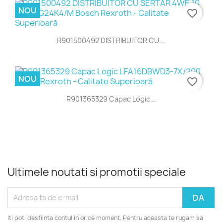
NOU
favorite_border
R901500492 DISTRIBUITOR CU...
NOU
favorite_border
R901365329 Capac Logic...
Ultimele noutati si promotii speciale
Iti poti desfiinta contul in orice moment. Pentru aceasta te rugam sa