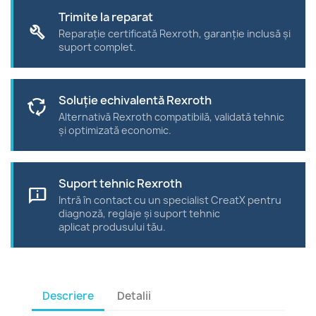
Trimite la reparat
build
Reparație certificată Rexroth, garanție inclusă și
suport complet.
Soluție echivalentă Rexroth
cycle
Alternativă Rexroth compatibilă, validată tehnic
și optimizată economic.
Suport tehnic Rexroth
chat_info
Intră în contact cu un specialist CreatX pentru
diagnoză, reglaje și suport tehnic
aplicat produsului tău.
Descriere
Detalii