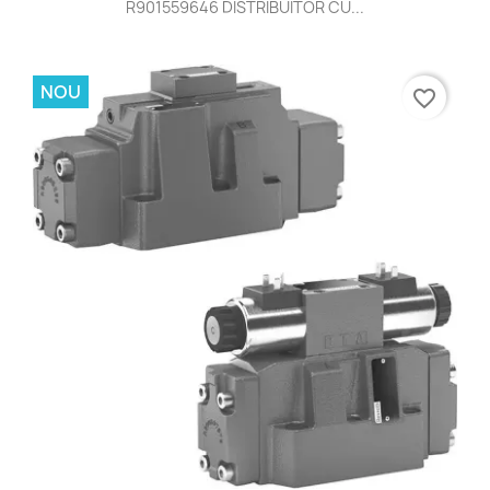
R901559646 DISTRIBUITOR CU...
NOU
favorite_border