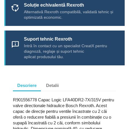
Soluție echivalentă Rexroth
cycle
Alternativă Rexroth compatibilă, validată tehnic și
optimizată economic.
Suport tehnic Rexroth
chat_info
Intră în contact cu un specialist CreatX pentru
diagnoză, reglaje și suport tehnic
aplicat produsului tău.
Descriere
Detalii
R901556778 Capac Logic LFA40DR2-7X/315V pentru
valve directionale hidraulice Bosch Rexroth. Acest
capac de direcție pentru ventile încastrate cu 2 căi
oferă o reducere fiabilă a presiunii în combinație cu o
supapă încastrată cu 2 căi, conform simbolului
hidraulic. Dimensiune nominală 40, cu reducere