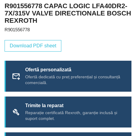
R901556778 CAPAC LOGIC LFA40DR2-
7X/315V VALVE DIRECTIONALE BOSCH
REXROTH
R901556778
Download PDF sheet
Ofertă personalizată
forward_to_inbox
Ofertă dedicată cu preț preferențial și consultanță
comercială.
Trimite la reparat
build
Reparație certificată Rexroth, garanție inclusă și
suport complet.