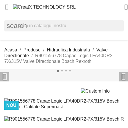


search
Acasa
Produse
Hidraulica Industriala
Valve
Directionale
R901556778 Capac Logic LFA40DR2-
7X/315V Valve Directionale Bosch Rexroth


NOU