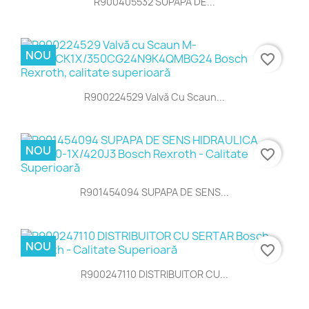
R900405532 SUPAPĂ DE...
NOU
favorite_border
R900224529 Valvă Cu Scaun...
NOU
favorite_border
R901454094 SUPAPA DE SENS...
NOU
favorite_border
R900247110 DISTRIBUITOR CU...