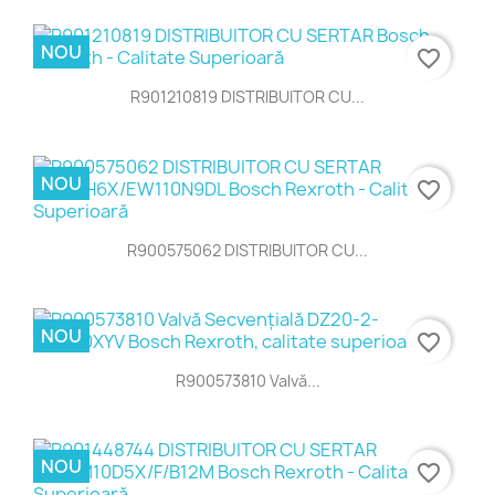
NOU
favorite_border
R901210819 DISTRIBUITOR CU...
NOU
favorite_border
R900575062 DISTRIBUITOR CU...
NOU
favorite_border
R900573810 Valvă...
NOU
favorite_border