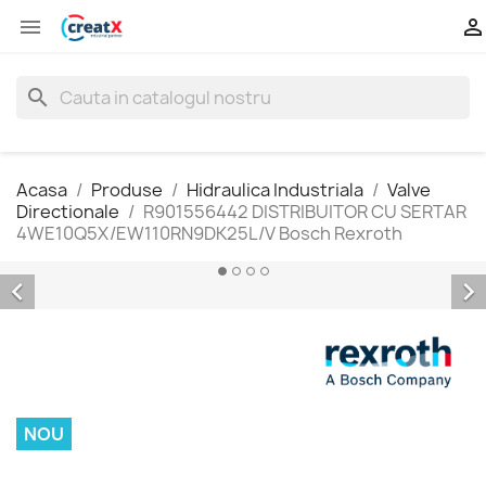


search
Acasa
Produse
Hidraulica Industriala
Valve
Directionale
R901556442 DISTRIBUITOR CU SERTAR
4WE10Q5X/EW110RN9DK25L/V Bosch Rexroth


NOU