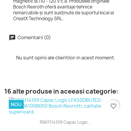
magnetic la 110 - 120 V c.a. Produsele originale
Bosch Rexroth oferă avantaje tehnice
remarcabile și sunt susținute de suportul local al
CreatX Technology SRL.
Comentarii (0)
Nu sunt opinii ale clientilor in acest moment.
16 alte produse in aceeasi categorie:
NOU
favorite_border
R901114109 Capac Logic...