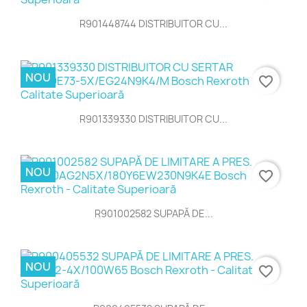
R901448744 DISTRIBUITOR CU...
NOU
favorite_border
R901339330 DISTRIBUITOR CU...
NOU
favorite_border
R901002582 SUPAPĂ DE...
NOU
favorite_border