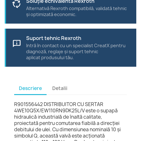
Soluție echivalentă Rexroth
cycle
Alternativă Rexroth compatibilă, validată tehnic
și optimizată economic.
Suport tehnic Rexroth
chat_info
Intră în contact cu un specialist CreatX pentru
diagnoză, reglaje și suport tehnic
aplicat produsului tău.
Descriere
Detalii
R901556442 DISTRIBUITOR CU SERTAR
4WE10Q5X/EW110RN9DK25L/V este o supapă
hidraulică industrială de înaltă calitate,
proiectată pentru comutarea fiabilă a direcției
debitului de ulei. Cu dimensiunea nominală 10 și
simbolul Q, această valvă este acționată