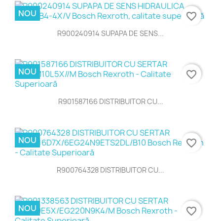
NOU
favorite_border
R900240914 SUPAPA DE SENS...
NOU
favorite_border
R901587166 DISTRIBUITOR CU...
NOU
favorite_border
R900764328 DISTRIBUITOR CU...
NOU
favorite_border