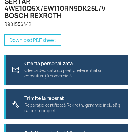
SERTAR
4WE10Q5X/EW110RN9DK25L/V
BOSCH REXROTH
R901556442
Download PDF sheet
Ofertă personalizată
forward_to_inbox
Ofertă dedicată cu preț preferențial și
consultanță comercială.
Trimite la reparat
build
Reparație certificată Rexroth, garanție inclusă și
suport complet.