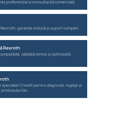
reț preferențial și consultanță comercială.
 Rexroth, garanție inclusă și suport complet.
tă Rexroth
ompatibilă, validată tehnic și optimizată
xroth
n specialist CreatX pentru diagnoză, reglaje și
t produsului tău.