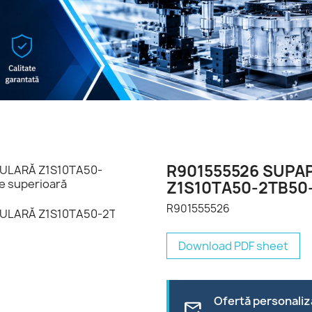
R901555526 SUPA
Z1S10TA50-2TB50
R901555526
Download PDF sheet
Ofertă personaliz
forward_to_inbox