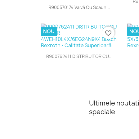
R9
Vizualizare rapida

R900570174 Valvă Cu Scaun...
NOU
NO
favorite_border
Vizualizare rapida

R900762411 DISTRIBUITOR CU...
Ultimele noutati
speciale