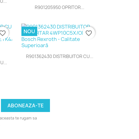
U...
Vizualizare rapida

R901205950 OPRITOR...
NOU
vorite_border
favorite_border
Vizualizare rapida

R901362430 DISTRIBUITOR CU...
U...
u aceasta te rugam sa
.