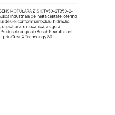
 SENS MODULARĂ Z1S10TA50-2TB50-2-
lică industrială de înaltă calitate, oferind
lui de ulei conform simbolului hidraulic.
, cu acționare mecanică, asigură
Produsele originale Bosch Rexroth sunt
cal prin CreatX Technology SRL.