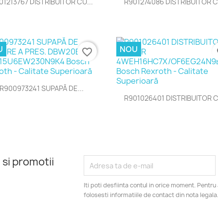
01213767 DISTRIBUITOR CU...
R901274086 DISTRIBUITOR C
U
NOU
favorite_border
fa
Vizualizare rapida

R900973241 SUPAPĂ DE...
Vizualizare rapida

R901026401 DISTRIBUITOR C
 si promotii
Iti poti desfiinta contul in orice moment. Pentr
folosesti informatiile de contact din nota legala