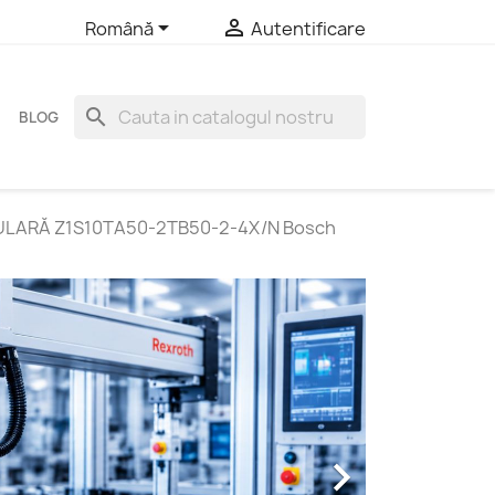


Română
Autentificare
search
BLOG
LARĂ Z1S10TA50-2TB50-2-4X/N Bosch
