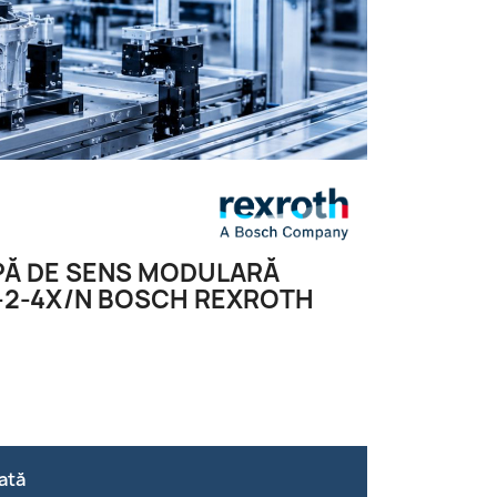
PĂ DE SENS MODULARĂ
-2-4X/N BOSCH REXROTH
ată