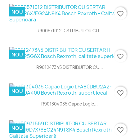
NOU
favorite_border
R900571012 DISTRIBUITOR CU...
NOU
favorite_border
R901247345 DISTRIBUITOR CU...
NOU
favorite_border
R901304035 Capac Logic...
NOU
favorite_border