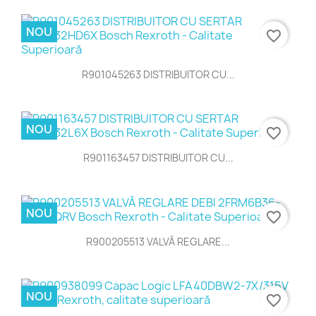
NOU
favorite_border
R901045263 DISTRIBUITOR CU...
NOU
favorite_border
R901163457 DISTRIBUITOR CU...
NOU
favorite_border
R900205513 VALVĂ REGLARE...
NOU
favorite_border