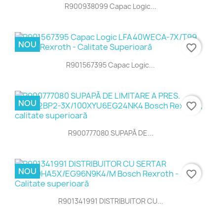
R900938099 Capac Logic...
NOU
favorite_border
R901567395 Capac Logic...
NOU
favorite_border
R900777080 SUPAPĂ DE...
NOU
favorite_border
R901341991 DISTRIBUITOR CU...