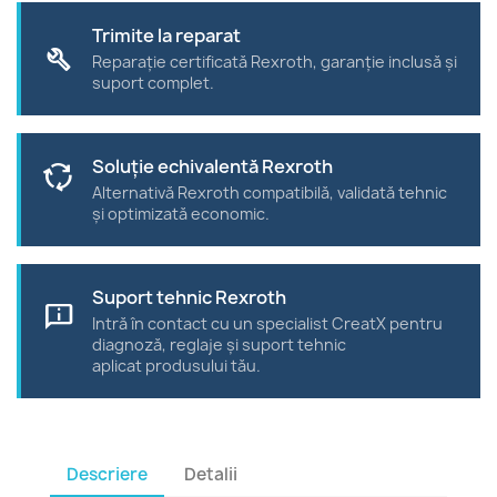
Trimite la reparat
build
Reparație certificată Rexroth, garanție inclusă și
suport complet.
Soluție echivalentă Rexroth
cycle
Alternativă Rexroth compatibilă, validată tehnic
și optimizată economic.
Suport tehnic Rexroth
chat_info
Intră în contact cu un specialist CreatX pentru
diagnoză, reglaje și suport tehnic
aplicat produsului tău.
Descriere
Detalii