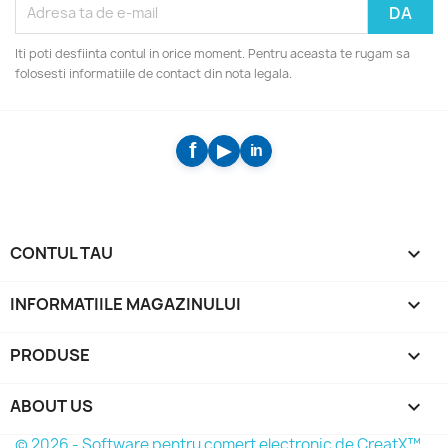
Iti poti desfiinta contul in orice moment. Pentru aceasta te rugam sa
folosesti informatiile de contact din nota legala.
CONTUL TAU

INFORMATIILE MAGAZINULUI
keyboard_arrow_down
PRODUSE

ABOUT US

© 2026 - Software pentru comert electronic de CreatX™