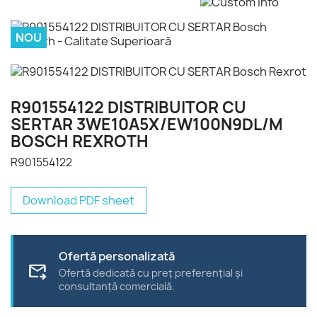
NOU
R901554122 DISTRIBUITOR CU
SERTAR 3WE10A5X/EW100N9DL/M
BOSCH REXROTH
R901554122
Download PDF sheet
Ofertă personalizată
forward_to_inbox
Ofertă dedicată cu preț preferențial și
consultanță comercială.