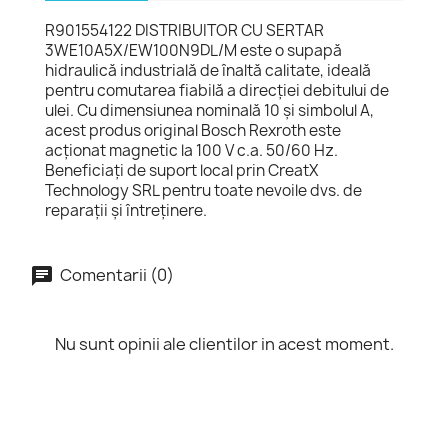
R901554122 DISTRIBUITOR CU SERTAR
3WE10A5X/EW100N9DL/M este o supapă
hidraulică industrială de înaltă calitate, ideală
pentru comutarea fiabilă a direcției debitului de
ulei. Cu dimensiunea nominală 10 și simbolul A,
acest produs original Bosch Rexroth este
acționat magnetic la 100 V c.a. 50/60 Hz.
Beneficiați de suport local prin CreatX
Technology SRL pentru toate nevoile dvs. de
reparații și întreținere.
Comentarii (0)
Nu sunt opinii ale clientilor in acest moment.