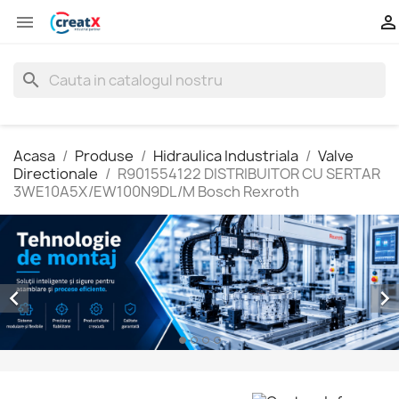


search
Acasa
Produse
Hidraulica Industriala
Valve
Directionale
R901554122 DISTRIBUITOR CU SERTAR
3WE10A5X/EW100N9DL/M Bosch Rexroth

