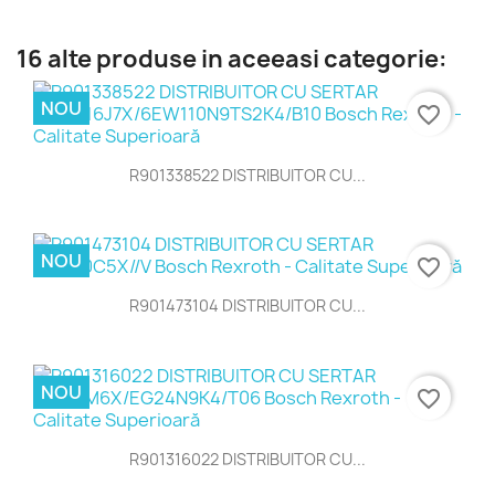
16 alte produse in aceeasi categorie:
NOU
favorite_border
R901338522 DISTRIBUITOR CU...
NOU
favorite_border
R901473104 DISTRIBUITOR CU...
NOU
favorite_border
R901316022 DISTRIBUITOR CU...