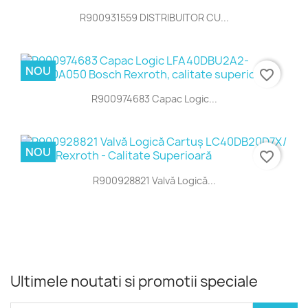
R900931559 DISTRIBUITOR CU...
NOU
favorite_border
R900974683 Capac Logic...
NOU
favorite_border
R900928821 Valvă Logică...
Ultimele noutati si promotii speciale