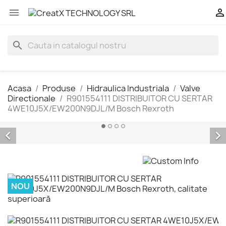


search
Acasa
Produse
Hidraulica Industriala
Valve
Directionale
R901554111 DISTRIBUITOR CU SERTAR
4WE10J5X/EW200N9DJL/M Bosch Rexroth


NOU