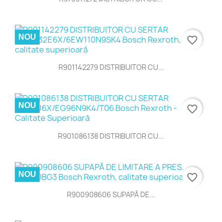
NOU
favorite_border
R901142279 DISTRIBUITOR CU...
NOU
favorite_border
R901086138 DISTRIBUITOR CU...
NOU
favorite_border
R900908606 SUPAPĂ DE...