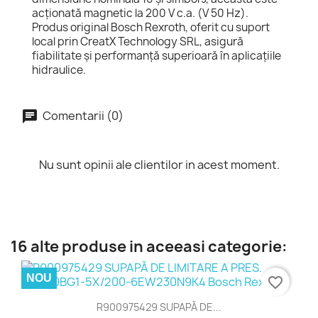
acționată magnetic la 200 V c.a. (V 50 Hz).
Produs original Bosch Rexroth, oferit cu suport
local prin CreatX Technology SRL, asigură
fiabilitate și performanță superioară în aplicațiile
hidraulice.
Comentarii (0)
Nu sunt opinii ale clientilor in acest moment.
16 alte produse in aceeasi categorie:
NOU
favorite_border
R900975429 SUPAPĂ DE...