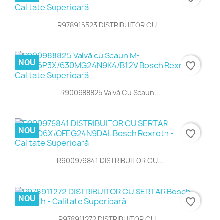
R978916523 DISTRIBUITOR CU...
NOU
favorite_border
R900988825 Valvă Cu Scaun...
NOU
favorite_border
R900979841 DISTRIBUITOR CU...
NOU
favorite_border
R978911272 DISTRIBUITOR CU...