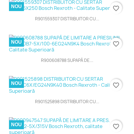
NOU
favorite_border
R901559307 DISTRIBUITOR CU...
NOU
favorite_border
R900608788 SUPAPĂ DE...
NOU
favorite_border
R901525898 DISTRIBUITOR CU...
NOU
favorite_border