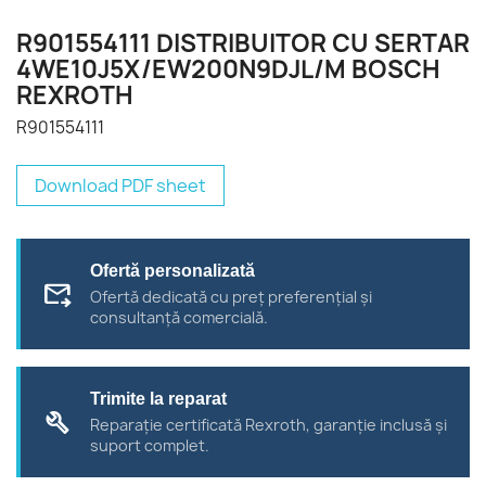
R901554111 DISTRIBUITOR CU SERTAR
4WE10J5X/EW200N9DJL/M BOSCH
REXROTH
R901554111
Download PDF sheet
Ofertă personalizată
forward_to_inbox
Ofertă dedicată cu preț preferențial și
consultanță comercială.
Trimite la reparat
build
Reparație certificată Rexroth, garanție inclusă și
suport complet.