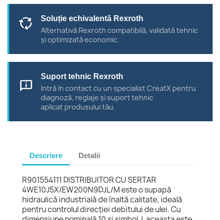
Soluție echivalentă Rexroth
cycle
Alternativă Rexroth compatibilă, validată tehnic
și optimizată economic.
Suport tehnic Rexroth
chat_info
Intră în contact cu un specialist CreatX pentru
diagnoză, reglaje și suport tehnic
aplicat produsului tău.
Descriere
Detalii
R901554111 DISTRIBUITOR CU SERTAR
4WE10J5X/EW200N9DJL/M este o supapă
hidraulică industrială de înaltă calitate, ideală
pentru controlul direcției debitului de ulei. Cu
dimensiune nominală 10 și simbol J, aceasta este