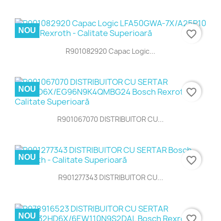
NOU
favorite_border
R901082920 Capac Logic...
NOU
favorite_border
R901067070 DISTRIBUITOR CU...
NOU
favorite_border
R901277343 DISTRIBUITOR CU...
NOU
favorite_border