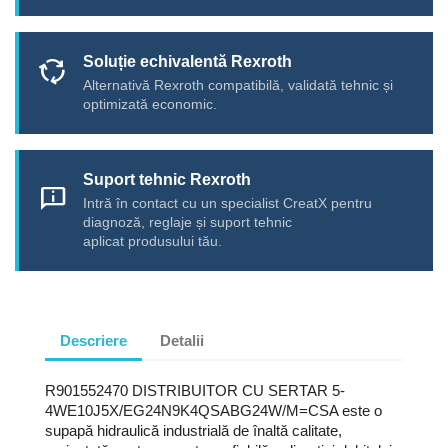
Soluție echivalentă Rexroth
cycle
Alternativă Rexroth compatibilă, validată tehnic și
optimizată economic.
Suport tehnic Rexroth
chat_info
Intră în contact cu un specialist CreatX pentru
diagnoză, reglaje și suport tehnic
aplicat produsului tău.
Descriere
Detalii
R901552470 DISTRIBUITOR CU SERTAR 5-
4WE10J5X/EG24N9K4QSABG24W/M=CSA este o
supapă hidraulică industrială de înaltă calitate,