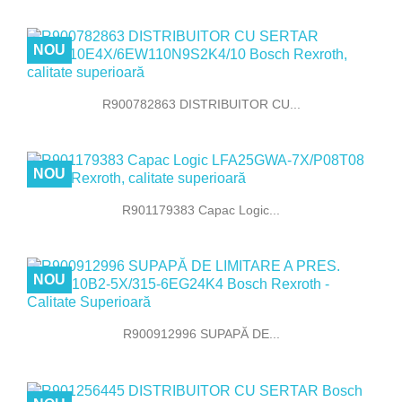
NOU
R900782863 DISTRIBUITOR CU...
NOU
R901179383 Capac Logic...
NOU
R900912996 SUPAPĂ DE...