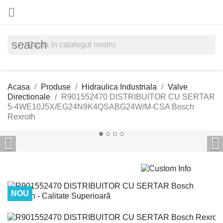

search
Acasa
Produse
Hidraulica Industriala
Valve
Directionale
R901552470 DISTRIBUITOR CU SERTAR
5-4WE10J5X/EG24N9K4QSABG24W/M-CSA Bosch
Rexroth


NOU