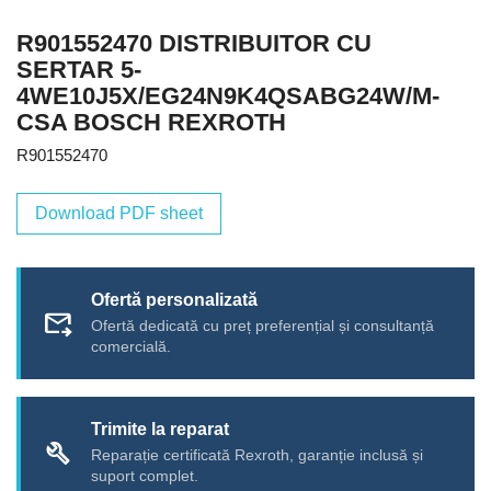
R901552470 DISTRIBUITOR CU
SERTAR 5-
4WE10J5X/EG24N9K4QSABG24W/M-
CSA BOSCH REXROTH
R901552470
Download PDF sheet
Ofertă personalizată
forward_to_inbox
Ofertă dedicată cu preț preferențial și consultanță
comercială.
Trimite la reparat
build
Reparație certificată Rexroth, garanție inclusă și
suport complet.