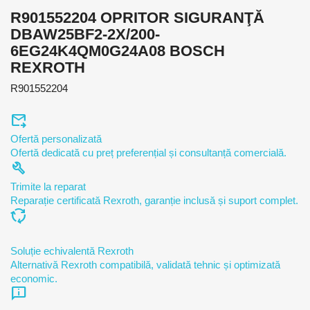
R901552204 OPRITOR SIGURANŢĂ
DBAW25BF2-2X/200-
6EG24K4QM0G24A08 BOSCH
REXROTH
R901552204
forward_to_inbox
Ofertă personalizată
Ofertă dedicată cu preț preferențial și consultanță comercială.
build
Trimite la reparat
Reparație certificată Rexroth, garanție inclusă și suport complet.
cycle
Soluție echivalentă Rexroth
Alternativă Rexroth compatibilă, validată tehnic și optimizată
economic.
chat_info