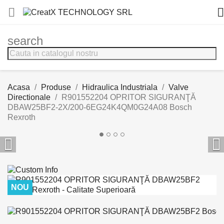


search
Acasa
Produse
Hidraulica Industriala
Valve
Directionale
R901552204 OPRITOR SIGURANŢĂ
DBAW25BF2-2X/200-6EG24K4QM0G24A08 Bosch
Rexroth


NOU