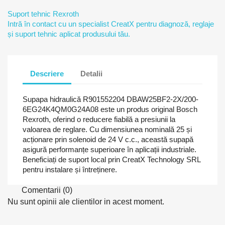
Suport tehnic Rexroth
Intră în contact cu un specialist CreatX pentru diagnoză, reglaje
și suport tehnic aplicat produsului tău.
Descriere
Detalii
Supapa hidraulică R901552204 DBAW25BF2-2X/200-
6EG24K4QM0G24A08 este un produs original Bosch
Rexroth, oferind o reducere fiabilă a presiunii la
valoarea de reglare. Cu dimensiunea nominală 25 și
acționare prin solenoid de 24 V c.c., această supapă
asigură performanțe superioare în aplicații industriale.
Beneficiați de suport local prin CreatX Technology SRL
pentru instalare și întreținere.
Comentarii (0)
Nu sunt opinii ale clientilor in acest moment.