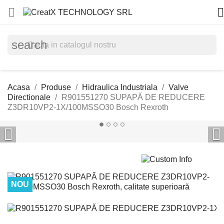


search
Acasa
Produse
Hidraulica Industriala
Valve
Directionale
R901551270 SUPAPĂ DE REDUCERE
Z3DR10VP2-1X/100MSSO30 Bosch Rexroth


NOU