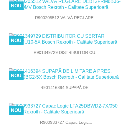
NOU
R900205512 VALVĂ REGLARE...
NOU
R901349729 DISTRIBUITOR CU...
NOU
R901416394 SUPAPĂ DE...
NOU
R900933727 Capac Logic...