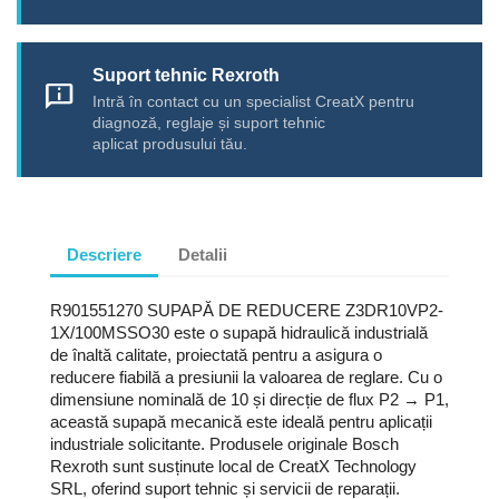
Suport tehnic Rexroth
chat_info
Intră în contact cu un specialist CreatX pentru
diagnoză, reglaje și suport tehnic
aplicat produsului tău.
Descriere
Detalii
R901551270 SUPAPĂ DE REDUCERE Z3DR10VP2-
1X/100MSSO30 este o supapă hidraulică industrială
de înaltă calitate, proiectată pentru a asigura o
reducere fiabilă a presiunii la valoarea de reglare. Cu o
dimensiune nominală de 10 și direcție de flux P2 → P1,
această supapă mecanică este ideală pentru aplicații
industriale solicitante. Produsele originale Bosch
Rexroth sunt susținute local de CreatX Technology
SRL, oferind suport tehnic și servicii de reparații.