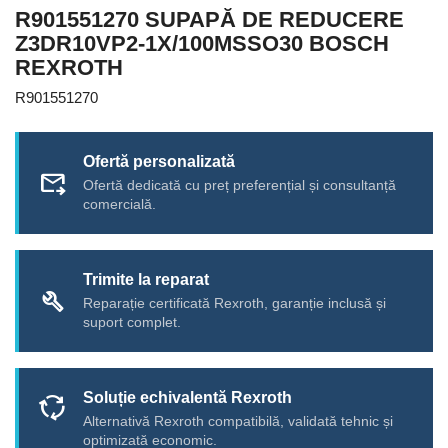
R901551270 SUPAPĂ DE REDUCERE
Z3DR10VP2-1X/100MSSO30 BOSCH
REXROTH
R901551270
Ofertă personalizată
forward_to_inbox
Ofertă dedicată cu preț preferențial și consultanță
comercială.
Trimite la reparat
build
Reparație certificată Rexroth, garanție inclusă și
suport complet.
Soluție echivalentă Rexroth
cycle
Alternativă Rexroth compatibilă, validată tehnic și
optimizată economic.