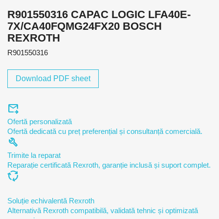
R901550316 CAPAC LOGIC LFA40E-
7X/CA40FQMG24FX20 BOSCH
REXROTH
R901550316
Download PDF sheet
forward_to_inbox
Ofertă personalizată
Ofertă dedicată cu preț preferențial și consultanță comercială.
build
Trimite la reparat
Reparație certificată Rexroth, garanție inclusă și suport complet.
cycle
Soluție echivalentă Rexroth
Alternativă Rexroth compatibilă, validată tehnic și optimizată