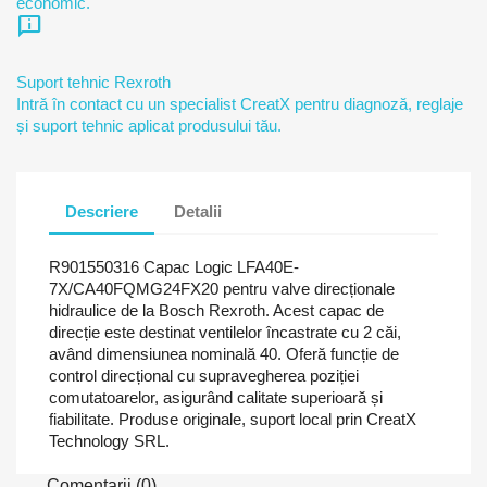
economic.
chat_info
Suport tehnic Rexroth
Intră în contact cu un specialist CreatX pentru diagnoză, reglaje
și suport tehnic aplicat produsului tău.
Descriere
Detalii
R901550316 Capac Logic LFA40E-
7X/CA40FQMG24FX20 pentru valve direcționale
hidraulice de la Bosch Rexroth. Acest capac de
direcție este destinat ventilelor încastrate cu 2 căi,
având dimensiunea nominală 40. Oferă funcție de
control direcțional cu supravegherea poziției
comutatoarelor, asigurând calitate superioară și
fiabilitate. Produse originale, suport local prin CreatX
Technology SRL.
Comentarii (0)