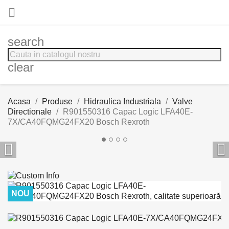

search
clear
Acasa
Produse
Hidraulica Industriala
Valve
Directionale
R901550316 Capac Logic LFA40E-
7X/CA40FQMG24FX20 Bosch Rexroth


NOU