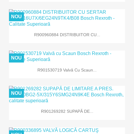
NOU
R900960884 DISTRIBUITOR CU...
NOU
R901530719 Valvă Cu Scaun...
NOU
R901269282 SUPAPĂ DE...