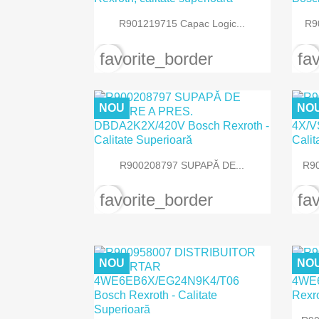

Vizualizare rapida
R901219715 Capac Logic...
R9
favorite_border
fa
NOU
NO

Vizualizare rapida
R900208797 SUPAPĂ DE...
R9
favorite_border
fa
NOU
NO