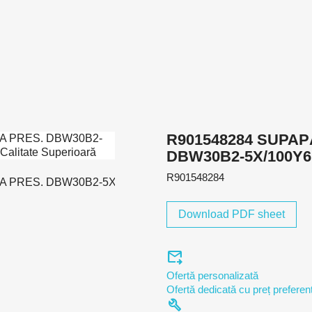
R901548284 SUPAP
DBW30B2-5X/100Y
R901548284
Download PDF sheet
forward_to_inbox
Ofertă personalizată
Ofertă dedicată cu preț preferenț
build