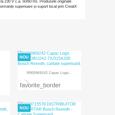
 la 230 V c.a. 50/60 Hz. Produsele originale
ormanțe superioare și suport local prin CreatX
NOU

Vizualizare rapida
R900969242 Capac Logic...
.
favorite_border
NOU