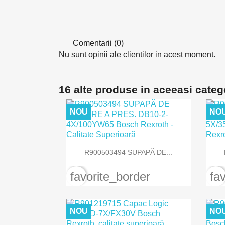
Comentarii (0)
Nu sunt opinii ale clientilor in acest moment.
16 alte produse in aceeasi categ
NOU
NO

Vizualizare rapida
R900503494 SUPAPĂ DE...
favorite_border
fa
NOU
NO