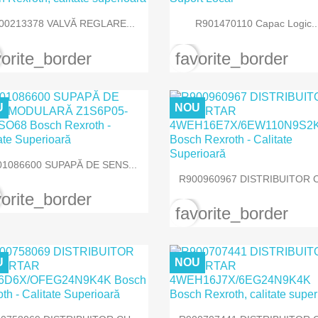


Vizualizare rapida
Vizualizare rapida
00213378 VALVĂ REGLARE...
R901470110 Capac Logic..
vorite_border
favorite_border
U
NOU

Vizualizare rapida
01086600 SUPAPĂ DE SENS...

Vizualizare rapida
R900960967 DISTRIBUITOR C
vorite_border
favorite_border
U
NOU


Vizualizare rapida
Vizualizare rapida