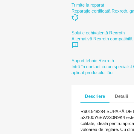
Trimite la reparat
Reparație certificată Rexroth, ga
cycle
Soluție echivalentă Rexroth
Alternativă Rexroth compatibilă,
chat_info
Suport tehnic Rexroth
Intră în contact cu un specialist
aplicat produsului tău.
Descriere
Detalii
R901548284 SUPAPĂ DE 
5X/100Y6EW230N9K4 este o s
calitate, ideală pentru aplica
valoarea de reglare. Cu di