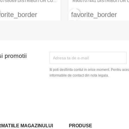
0758069 DISTRIBUITOR CU...
R900707441 DISTRIBUITOR C
vorite_border
favorite_border
si promotii
Iti poti desfiinta contul in orice moment. Pentru ace
informatiile de contact din nota legala.
RMATIILE MAGAZINULUI
PRODUSE