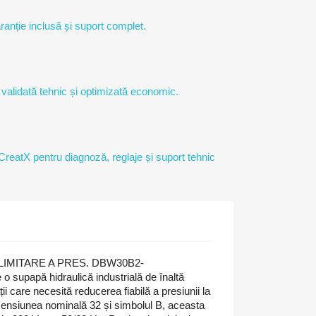
ranție inclusă și suport complet.
 validată tehnic și optimizată economic.
 CreatX pentru diagnoză, reglaje și suport tehnic
LIMITARE A PRES. DBW30B2-
upapă hidraulică industrială de înaltă
ții care necesită reducerea fiabilă a presiunii la
mensiunea nominală 32 și simbolul B, aceasta