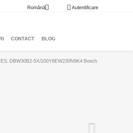


Română
Autentificare
RI
CONTACT
BLOG
RES. DBW30B2-5X/100Y6EW230N9K4 Bosch
