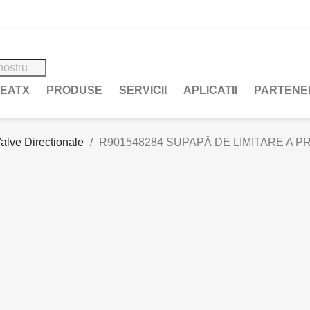
REATX
PRODUSE
SERVICII
APLICATII
PARTENE
alve Directionale
R901548284 SUPAPĂ DE LIMITARE A P