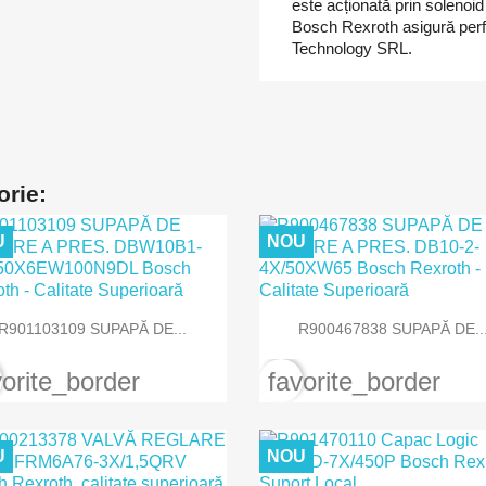
este acționată prin solenoid
Bosch Rexroth asigură perf
Technology SRL.
orie:
U
NOU


Vizualizare rapida
Vizualizare rapida
R901103109 SUPAPĂ DE...
R900467838 SUPAPĂ DE..
vorite_border
favorite_border
U
NOU