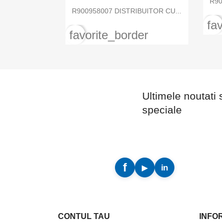
R90

Vizualizare rapida
R900958007 DISTRIBUITOR CU...
fa
favorite_border
Ultimele noutati 
speciale
CONTUL TAU
INFO