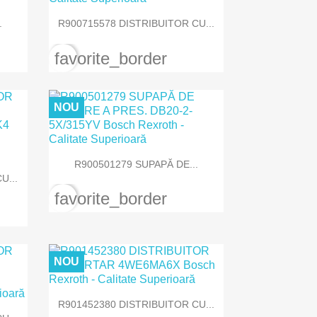

Vizualizare rapida
.
R900715578 DISTRIBUITOR CU...
favorite_border
NOU

Vizualizare rapida
R900501279 SUPAPĂ DE...
U...
favorite_border
NOU

Vizualizare rapida
R901452380 DISTRIBUITOR CU...