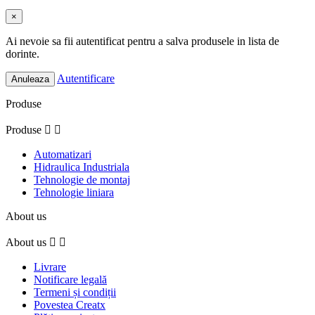
×
Ai nevoie sa fii autentificat pentru a salva produsele in lista de
dorinte.
Autentificare
Anuleaza
Produse
Produse


Automatizari
Hidraulica Industriala
Tehnologie de montaj
Tehnologie liniara
About us
About us


Livrare
Notificare legală
Termeni și condiții
Povestea Creatx