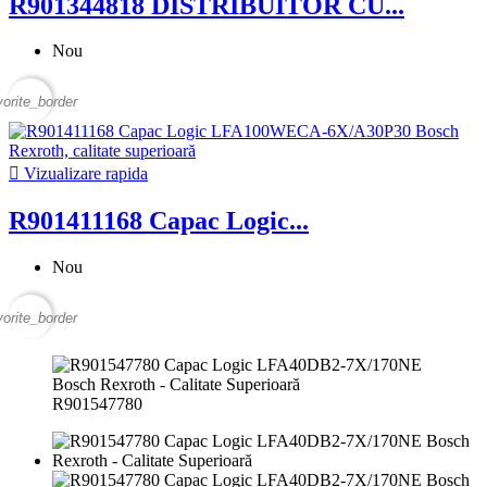
R901344818 DISTRIBUITOR CU...
Nou
vorite_border

Vizualizare rapida
R901411168 Capac Logic...
Nou
vorite_border
R901547780