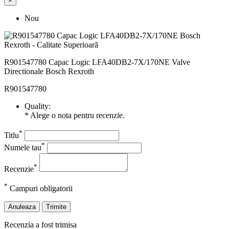
×
Nou
R901547780 Capac Logic LFA40DB2-7X/170NE Valve
Directionale Bosch Rexroth
R901547780
Quality:
* Alege o nota pentru recenzie.
*
Titlu
*
Numele tau
*
Recenzie
*
Campuri obligatorii
Anuleaza
Trimite
Recenzia a fost trimisa