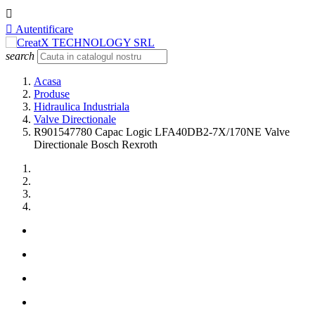


Autentificare
search
Acasa
Produse
Hidraulica Industriala
Valve Directionale
R901547780 Capac Logic LFA40DB2-7X/170NE Valve
Directionale Bosch Rexroth