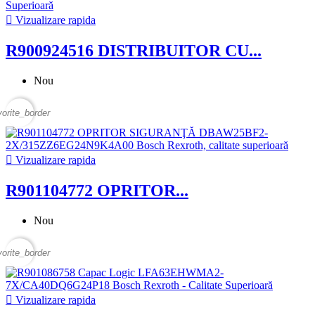

Vizualizare rapida
R900924516 DISTRIBUITOR CU...
Nou
vorite_border

Vizualizare rapida
R901104772 OPRITOR...
Nou
vorite_border

Vizualizare rapida