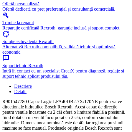
Ofertă personalizată
Ofertă dedicată cu preț preferențial și consultanță comercială.
build
Trimite la reparat
Reparație certificată Rexroth, garanție inclusă și suport complet.
cycle
Soluție echivalentă Rexroth
Alternativă Rexroth compatibilă, validată tehnic și optimizată
economic.
chat_info
Suport tehnic Rexroth
Intră în contact cu un specialist CreatX pentru diagnoză, reglaje și
suport tehnic aplicat produsului tău.
Descriere
Detalii
R901547780 Capac Logic LFA40DB2-7X/170NE pentru valve
direcționale hidraulice Bosch Rexroth. Acest capac de direcție
pentru ventile încastrate cu 2 căi oferă o limitare fiabilă a presiunii,
fiind dotat cu un ventil încorporat cu 2 căi, conform simbolului
hidraulic. Dimensiunea nominală este de 40, iar reglarea presiunii
maxime se face manual. Produsele originale Bosch Rexroth sunt