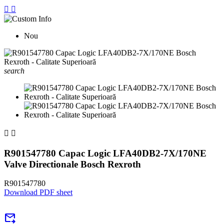


Nou
search


R901547780 Capac Logic LFA40DB2-7X/170NE
Valve Directionale Bosch Rexroth
R901547780
Download PDF sheet
forward_to_inbox