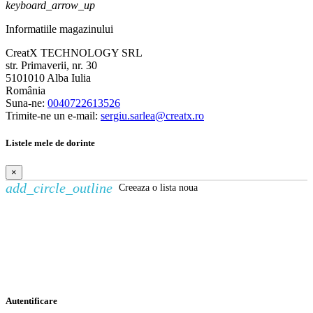
keyboard_arrow_up
Informatiile magazinului
CreatX TECHNOLOGY SRL
str. Primaverii, nr. 30
5101010 Alba Iulia
România
Suna-ne:
0040722613526
Trimite-ne un e-mail:
sergiu.sarlea@creatx.ro
Listele mele de dorinte
×
add_circle_outline
Creeaza o lista noua
Creeaza o lista de dorinte
×
Numele listei de dorinte
Anuleaza
Creeaza o lista de dorinte
Autentificare