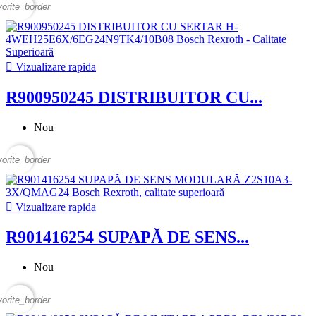
vorite_border

Vizualizare rapida
R900950245 DISTRIBUITOR CU...
Nou
vorite_border

Vizualizare rapida
R901416254 SUPAPĂ DE SENS...
Nou
vorite_border