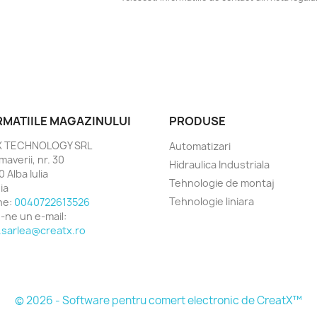
RMATIILE MAGAZINULUI
PRODUSE
X TECHNOLOGY SRL
Automatizari
imaverii, nr. 30
Hidraulica Industriala
 Alba Iulia
Tehnologie de montaj
ia
Tehnologie liniara
ne:
0040722613526
e-ne un e-mail:
.sarlea@creatx.ro
© 2026 - Software pentru comert electronic de CreatX™