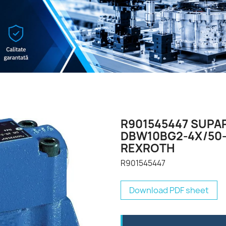
R901545447 SUPAP
DBW10BG2-4X/50
REXROTH
R901545447
Download PDF sheet