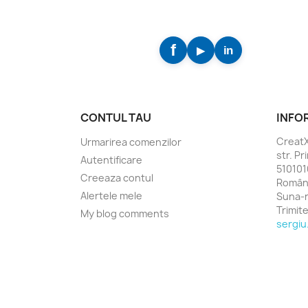
CONTUL TAU
INFO
Creat
Urmarirea comenzilor
str. Pr
Autentificare
5101010
Creeaza contul
Român
Alertele mele
Suna-
Trimit
My blog comments
sergiu