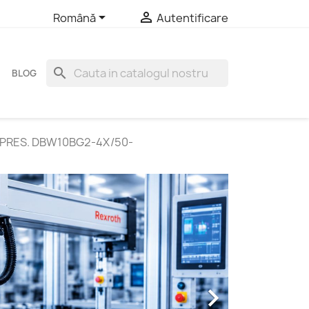


Română
Autentificare
search
BLOG
 PRES. DBW10BG2-4X/50-
