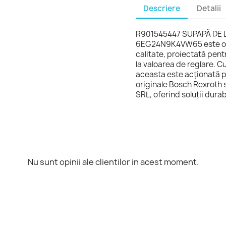
Descriere
Detalii
R901545447 SUPAPĂ DE 
6EG24N9K4VW65 este o su
calitate, proiectată pent
la valoarea de reglare. C
aceasta este acționată pr
originale Bosch Rexroth 
SRL, oferind soluții durabi
Nu sunt opinii ale clientilor in acest moment.