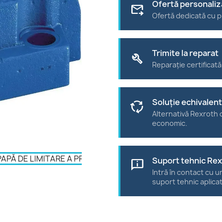
Ofertă personaliz
forward_to_inbox
Ofertă dedicată cu p
Trimite la reparat
build
Reparație certificată
Soluție echivalen
cycle
Alternativă Rexroth c
economic.
Suport tehnic Re
chat_info
Intră în contact cu u
suport tehnic aplica