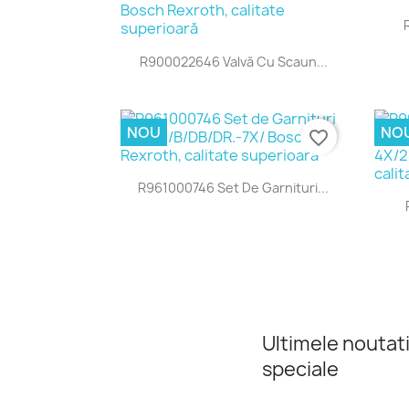
Vizualizare rapida

R900022646 Valvă Cu Scaun...
NOU
NO
favorite_border
Vizualizare rapida

R961000746 Set De Garnituri...
Ultimele noutati
speciale