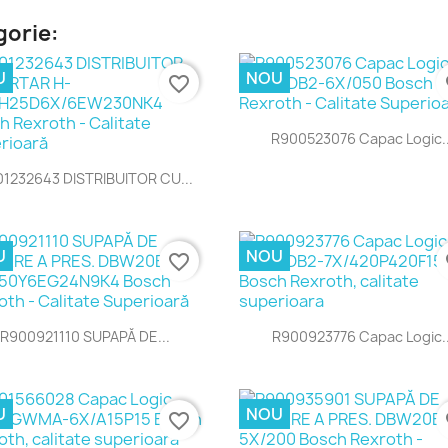
gorie:
U
NOU
favorite_border
fa
Vizualizare rapida

R900523076 Capac Logic..
Vizualizare rapida

1232643 DISTRIBUITOR CU...
U
NOU
favorite_border
fa
Vizualizare rapida
Vizualizare rapida


R900921110 SUPAPĂ DE...
R900923776 Capac Logic..
U
NOU
favorite_border
fa