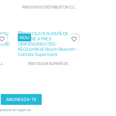
Vizualizare rapida

R901019102 DISTRIBUITOR CU...
.
NOU
vorite_border
favorite_border
Vizualizare rapida

...
R901134518 SUPAPĂ DE...
u aceasta te rugam sa
.