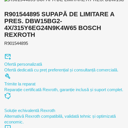
R901544895 SUPAPĂ DE LIMITARE A
PRES. DBW15BG2-
4X/315Y6EG24N9K4W65 BOSCH
REXROTH
R901544895
forward_to_inbox
Ofertă personalizată
Ofertă dedicată cu preț preferențial și consultanță comercială.
build
Trimite la reparat
Reparație certificată Rexroth, garanție inclusă și suport complet.
cycle
Soluție echivalentă Rexroth
Alternativă Rexroth compatibilă, validată tehnic și optimizată
economic.