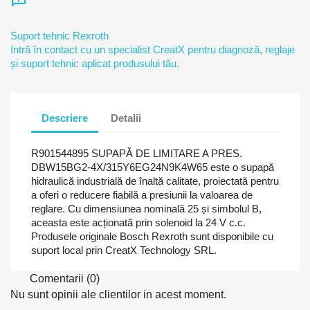
chat_info
Suport tehnic Rexroth
Intră în contact cu un specialist CreatX pentru diagnoză, reglaje
și suport tehnic aplicat produsului tău.
Descriere
Detalii
R901544895 SUPAPĂ DE LIMITARE A PRES.
DBW15BG2-4X/315Y6EG24N9K4W65 este o supapă
hidraulică industrială de înaltă calitate, proiectată pentru
a oferi o reducere fiabilă a presiunii la valoarea de
reglare. Cu dimensiunea nominală 25 și simbolul B,
aceasta este acționată prin solenoid la 24 V c.c.
Produsele originale Bosch Rexroth sunt disponibile cu
suport local prin CreatX Technology SRL.
Comentarii (0)
Nu sunt opinii ale clientilor in acest moment.