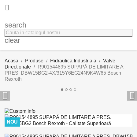

search
clear
Acasa
Produse
Hidraulica Industriala
Valve
Directionale
R901544895 SUPAPĂ DE LIMITARE A
PRES. DBW15BG2-4X/315Y6EG24N9K4W65 Bosch
Rexroth


NOU