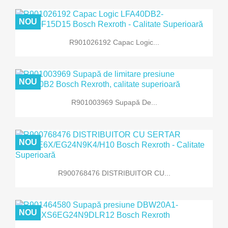
NOU
R901026192 Capac Logic...
NOU
R901003969 Supapă De...
NOU
R900768476 DISTRIBUITOR CU...
NOU