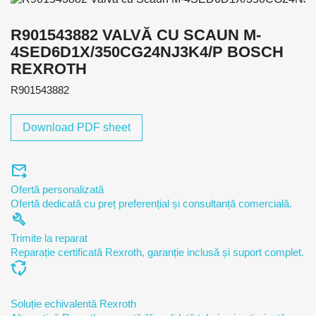
R901543882 VALVĂ CU SCAUN M-
4SED6D1X/350CG24NJ3K4/P BOSCH
REXROTH
R901543882
Download PDF sheet
forward_to_inbox
Ofertă personalizată
Ofertă dedicată cu preț preferențial și consultanță comercială.
build
Trimite la reparat
Reparație certificată Rexroth, garanție inclusă și suport complet.
cycle
Soluție echivalentă Rexroth