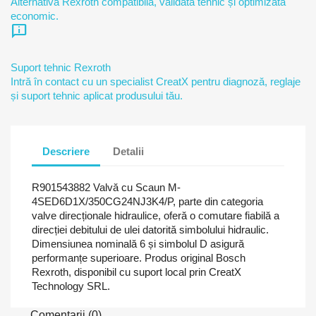
Alternativă Rexroth compatibilă, validată tehnic și optimizată
economic.
chat_info
Suport tehnic Rexroth
Intră în contact cu un specialist CreatX pentru diagnoză, reglaje
și suport tehnic aplicat produsului tău.
Descriere
Detalii
R901543882 Valvă cu Scaun M-
4SED6D1X/350CG24NJ3K4/P, parte din categoria
valve direcționale hidraulice, oferă o comutare fiabilă a
direcției debitului de ulei datorită simbolului hidraulic.
Dimensiunea nominală 6 și simbolul D asigură
performanțe superioare. Produs original Bosch
Rexroth, disponibil cu suport local prin CreatX
Technology SRL.
Comentarii (0)