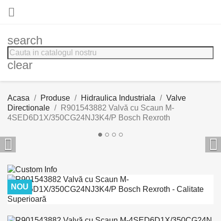

search
clear
Acasa
Produse
Hidraulica Industriala
Valve
Directionale
R901543882 Valvă cu Scaun M-
4SED6D1X/350CG24NJ3K4/P Bosch Rexroth


NOU