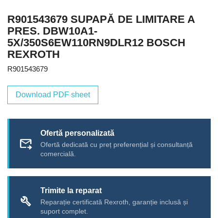
R901543679 SUPAPĂ DE LIMITARE A
PRES. DBW10A1-
5X/350S6EW110RN9DLR12 BOSCH
REXROTH
R901543679
Download PDF sheet
Ofertă personalizată
forward_to_inbox
Ofertă dedicată cu preț preferențial și consultanță
comercială.
Trimite la reparat
build
Reparație certificată Rexroth, garanție inclusă și
suport complet.