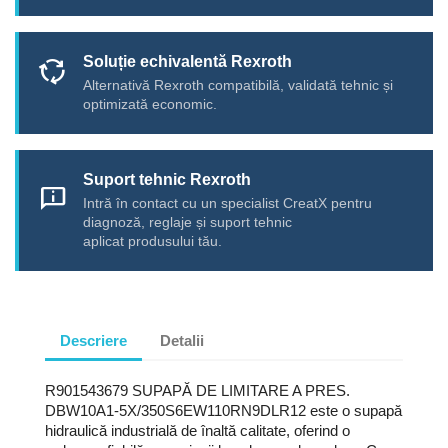
Soluție echivalentă Rexroth
cycle
Alternativă Rexroth compatibilă, validată tehnic și
optimizată economic.
Suport tehnic Rexroth
chat_info
Intră în contact cu un specialist CreatX pentru
diagnoză, reglaje și suport tehnic
aplicat produsului tău.
Descriere
Detalii
R901543679 SUPAPĂ DE LIMITARE A PRES.
DBW10A1-5X/350S6EW110RN9DLR12 este o supapă
hidraulică industrială de înaltă calitate, oferind o