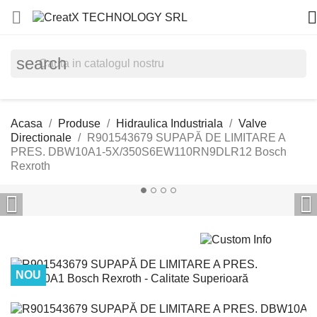


search
Acasa
Produse
Hidraulica Industriala
Valve
Directionale
R901543679 SUPAPĂ DE LIMITARE A
PRES. DBW10A1-5X/350S6EW110RN9DLR12 Bosch
Rexroth


NOU