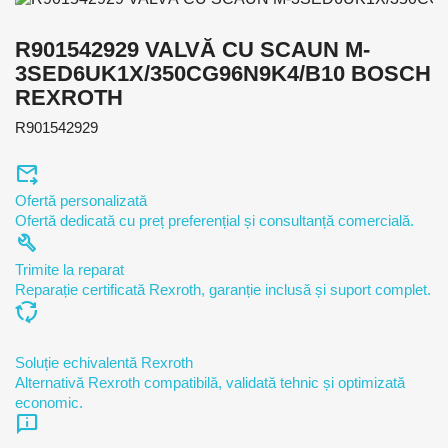
R901542929 VALVĂ CU SCAUN M-
3SED6UK1X/350CG96N9K4/B10 BOSCH
REXROTH
R901542929
forward_to_inbox
Ofertă personalizată
Ofertă dedicată cu preț preferențial și consultanță comercială.
build
Trimite la reparat
Reparație certificată Rexroth, garanție inclusă și suport complet.
cycle
Soluție echivalentă Rexroth
Alternativă Rexroth compatibilă, validată tehnic și optimizată
economic.
chat_info