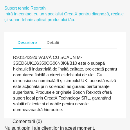
Suport tehnic Rexroth
Intră în contact cu un specialist CreatX pentru diagnoză, reglaje
și suport tehnic aplicat produsului tău.
Descriere
Detalii
R901542929 VALVĂ CU SCAUN M-
3SED6UK1X/350CG96N9K4/B10 este o supapă
hidraulică industrială de înaltă calitate, proiectată pentru
comutarea fiabilă a direcției debitului de ulei. Cu
dimensiunea nominală 6 și simbolul UK, această valvă
este acționată prin solenoid, asigurând performanțe
superioare. Produsele originale Bosch Rexroth oferă
suport local prin CreatX Technology SRL, garantând
soluții eficiente și durabile pentru nevoile
dumneavoastră hidraulice.
Comentarii (0)
Nu sunt opinii ale clientilor in acest moment.