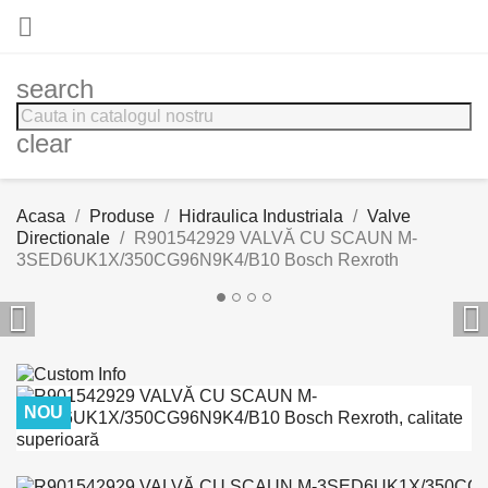

search
clear
Acasa
Produse
Hidraulica Industriala
Valve
Directionale
R901542929 VALVĂ CU SCAUN M-
3SED6UK1X/350CG96N9K4/B10 Bosch Rexroth


NOU