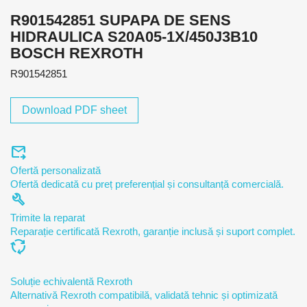
R901542851 SUPAPA DE SENS
HIDRAULICA S20A05-1X/450J3B10
BOSCH REXROTH
R901542851
Download PDF sheet
forward_to_inbox
Ofertă personalizată
Ofertă dedicată cu preț preferențial și consultanță comercială.
build
Trimite la reparat
Reparație certificată Rexroth, garanție inclusă și suport complet.
cycle
Soluție echivalentă Rexroth
Alternativă Rexroth compatibilă, validată tehnic și optimizată