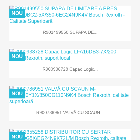
NOU
R901499550 SUPAPĂ DE...
NOU
R900938728 Capac Logic...
NOU
R900786951 VALVĂ CU SCAUN...
NOU