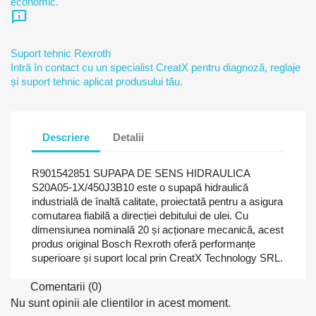
economic.
chat_info
Suport tehnic Rexroth
Intră în contact cu un specialist CreatX pentru diagnoză, reglaje
și suport tehnic aplicat produsului tău.
Descriere
Detalii
R901542851 SUPAPA DE SENS HIDRAULICA
S20A05-1X/450J3B10 este o supapă hidraulică
industrială de înaltă calitate, proiectată pentru a asigura
comutarea fiabilă a direcției debitului de ulei. Cu
dimensiunea nominală 20 și acționare mecanică, acest
produs original Bosch Rexroth oferă performanțe
superioare și suport local prin CreatX Technology SRL.
Comentarii (0)
Nu sunt opinii ale clientilor in acest moment.