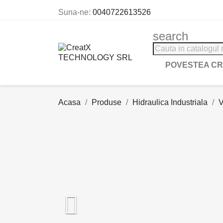
Suna-ne:
0040722613526
search
POVESTEA C
Acasa
Produse
Hidraulica Industriala
V
