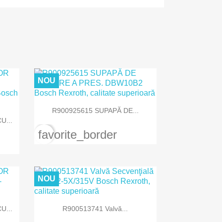
NOU

Vizualizare rapida
R900925615 SUPAPĂ DE...
U...
favorite_border
NOU

Vizualizare rapida
U...
R900513741 Valvă...