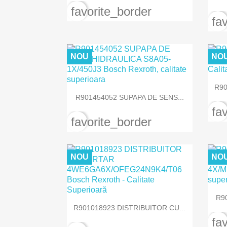
favorite_border
fa
NOU
NO
R90

Vizualizare rapida
R901454052 SUPAPA DE SENS...
fa
favorite_border
NOU
NO
R9

Vizualizare rapida
R901018923 DISTRIBUITOR CU...
fa