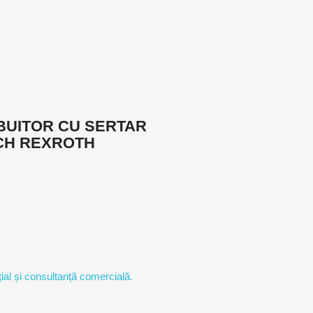
IBUITOR CU SERTAR
CH REXROTH
ial și consultanță comercială.