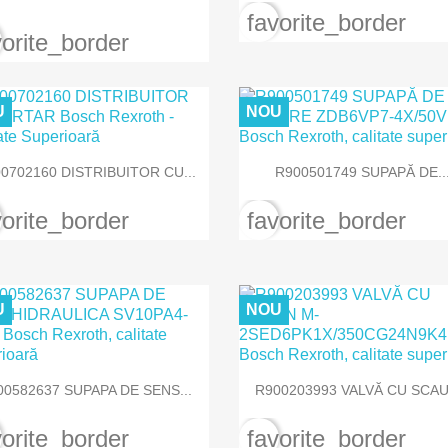
favorite_border
vorite_border
U
NOU


Vizualizare rapida
Vizualizare rapida
0702160 DISTRIBUITOR CU...
R900501749 SUPAPĂ DE..
vorite_border
favorite_border
U
NOU


Vizualizare rapida
Vizualizare rapida
00582637 SUPAPA DE SENS...
R900203993 VALVĂ CU SCAUN
vorite_border
favorite_border