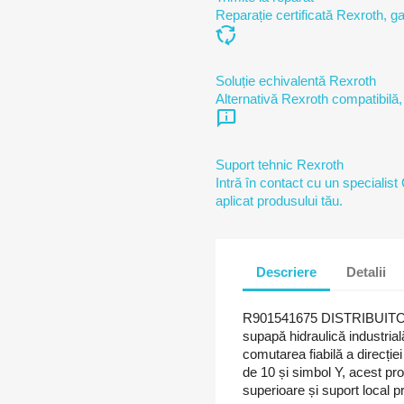
Reparație certificată Rexroth, ga
cycle
Soluție echivalentă Rexroth
Alternativă Rexroth compatibilă,
chat_info
Suport tehnic Rexroth
Intră în contact cu un specialist
aplicat produsului tău.
Descriere
Detalii
R901541675 DISTRIBUIT
supapă hidraulică industrială
comutarea fiabilă a direcție
de 10 și simbol Y, acest pr
superioare și suport local 