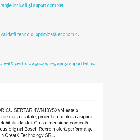
ranție inclusă și suport complet.
 validată tehnic și optimizată economic.
 CreatX pentru diagnoză, reglaje și suport tehnic
OR CU SERTAR 4WN10Y5X//M este o
 de înaltă calitate, proiectată pentru a asigura
i debitului de ulei. Cu o dimensiune nominală
odus original Bosch Rexroth oferă performanțe
prin CreatX Technology SRL.