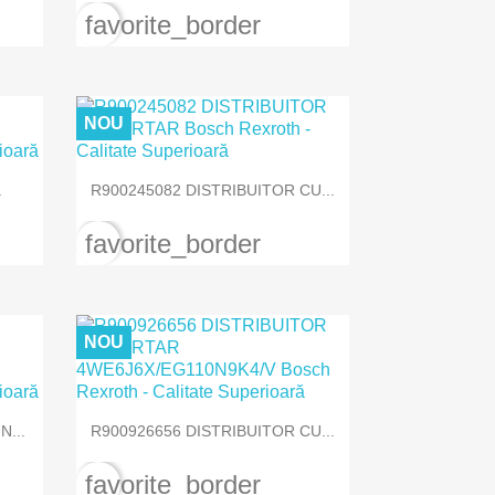
favorite_border
NOU

Vizualizare rapida
.
R900245082 DISTRIBUITOR CU...
favorite_border
NOU

Vizualizare rapida
...
R900926656 DISTRIBUITOR CU...
favorite_border