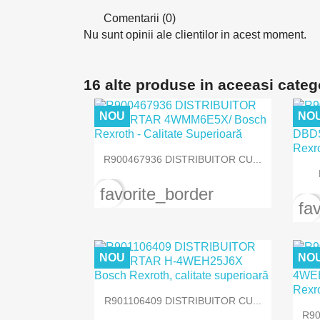
Comentarii (0)
Nu sunt opinii ale clientilor in acest moment.
16 alte produse in aceeasi categ
NOU
NO

Vizualizare rapida
R900467936 DISTRIBUITOR CU...
favorite_border
fa
NOU
NO

Vizualizare rapida
R901106409 DISTRIBUITOR CU...
R90