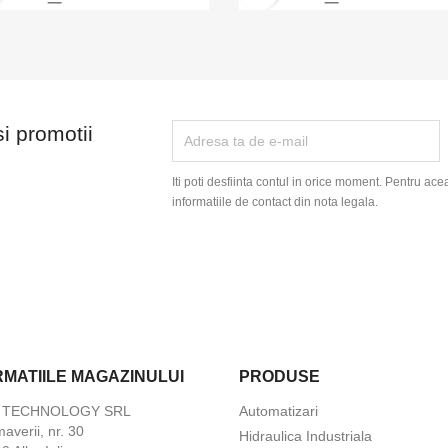
si promotii
Iti poti desfiinta contul in orice moment. Pentru ace
informatiile de contact din nota legala.
RMATIILE MAGAZINULUI
PRODUSE
X TECHNOLOGY SRL
Automatizari
maverii, nr. 30
Hidraulica Industriala