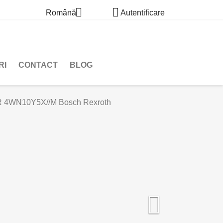


Română
Autentificare
RI
CONTACT
BLOG
4WN10Y5X//M Bosch Rexroth
