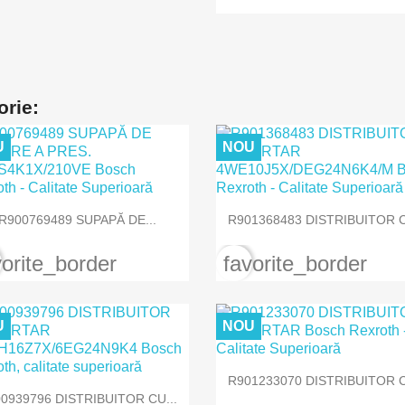
orie:
U
NOU


Vizualizare rapida
Vizualizare rapida
R900769489 SUPAPĂ DE...
R901368483 DISTRIBUITOR C
vorite_border
favorite_border
U
NOU

Vizualizare rapida
R901233070 DISTRIBUITOR C

Vizualizare rapida
0939796 DISTRIBUITOR CU...