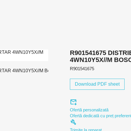
R901541675 DISTR
4WN10Y5X//M BOS
R901541675
Download PDF sheet
forward_to_inbox
Ofertă personalizată
Ofertă dedicată cu preț preferenț
build
Trimite la reparat