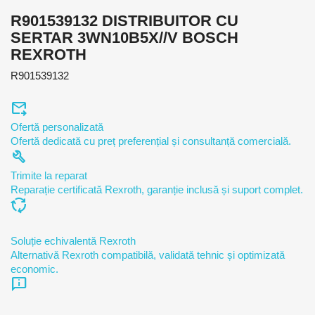
R901539132 DISTRIBUITOR CU
SERTAR 3WN10B5X//V BOSCH
REXROTH
R901539132
forward_to_inbox
Ofertă personalizată
Ofertă dedicată cu preț preferențial și consultanță comercială.
build
Trimite la reparat
Reparație certificată Rexroth, garanție inclusă și suport complet.
cycle
Soluție echivalentă Rexroth
Alternativă Rexroth compatibilă, validată tehnic și optimizată
economic.
chat_info