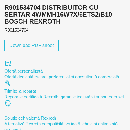
R901534704 DISTRIBUITOR CU
SERTAR 4WMMH16W7X/6ETS2/B10
BOSCH REXROTH
R901534704
Download PDF sheet
forward_to_inbox
Ofertă personalizată
Ofertă dedicată cu preț preferențial și consultanță comercială.
build
Trimite la reparat
Reparație certificată Rexroth, garanție inclusă și suport complet.
cycle
Soluție echivalentă Rexroth
Alternativă Rexroth compatibilă, validată tehnic și optimizată
economic.