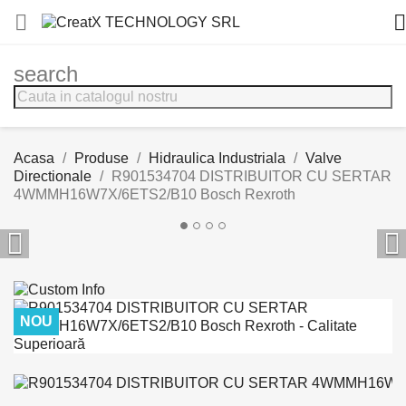


search
Acasa
Produse
Hidraulica Industriala
Valve
Directionale
R901534704 DISTRIBUITOR CU SERTAR
4WMMH16W7X/6ETS2/B10 Bosch Rexroth


NOU