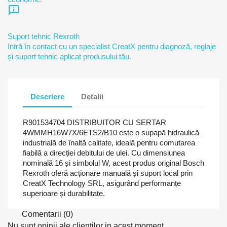
chat_info
Suport tehnic Rexroth
Intră în contact cu un specialist CreatX pentru diagnoză, reglaje
și suport tehnic aplicat produsului tău.
Descriere
Detalii
R901534704 DISTRIBUITOR CU SERTAR
4WMMH16W7X/6ETS2/B10 este o supapă hidraulică
industrială de înaltă calitate, ideală pentru comutarea
fiabilă a direcției debitului de ulei. Cu dimensiunea
nominală 16 și simbolul W, acest produs original Bosch
Rexroth oferă acționare manuală și suport local prin
CreatX Technology SRL, asigurând performanțe
superioare și durabilitate.
Comentarii (0)
Nu sunt opinii ale clientilor in acest moment.