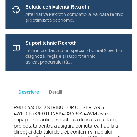
Soluție echivalentă Rexroth
cycle
Alternativă Rexroth compatibilă, validată tehnic
și optimizată economic.
Suport tehnic Rexroth
chat_info
Intră în contact cu un specialist CreatX pentru
diagnoză, reglaje și suport tehnic
aplicat produsului tău.
Descriere
Detalii
R901533502 DISTRIBUITOR CU SERTAR 5-
4WE10E5X/EG110N9K4QSABG24W/M este o
supapă hidraulică industrială de înaltă calitate,
proiectată pentru a asigura comutarea fiabilă a
direcției debitului de ulei, conform simbolului