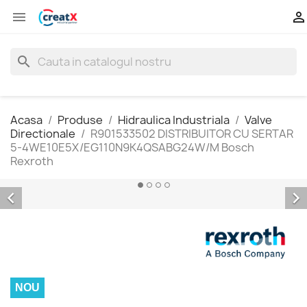


search
Acasa
Produse
Hidraulica Industriala
Valve
Directionale
R901533502 DISTRIBUITOR CU SERTAR
5-4WE10E5X/EG110N9K4QSABG24W/M Bosch
Rexroth


NOU