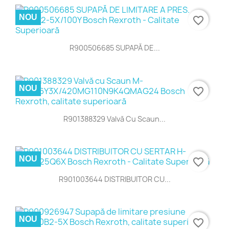
NOU
favorite_border
R900506685 SUPAPĂ DE...
NOU
favorite_border
R901388329 Valvă Cu Scaun...
NOU
favorite_border
R901003644 DISTRIBUITOR CU...
NOU
favorite_border