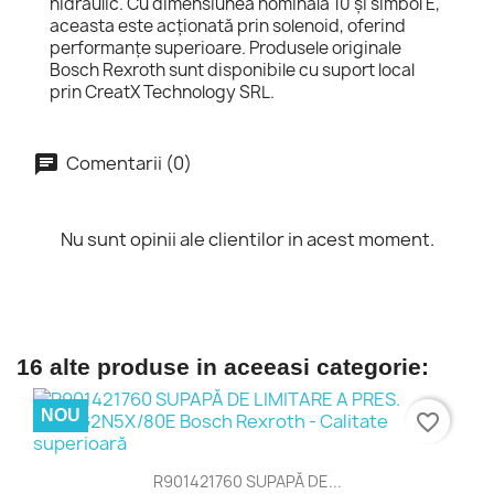
hidraulic. Cu dimensiunea nominală 10 și simbol E,
aceasta este acționată prin solenoid, oferind
performanțe superioare. Produsele originale
Bosch Rexroth sunt disponibile cu suport local
prin CreatX Technology SRL.
Comentarii (0)
Nu sunt opinii ale clientilor in acest moment.
16 alte produse in aceeasi categorie:
NOU
favorite_border
R901421760 SUPAPĂ DE...