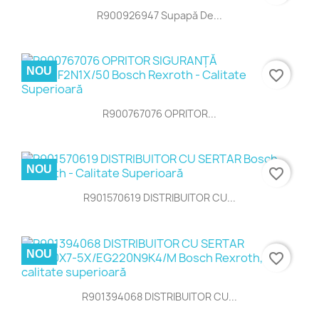
R900926947 Supapă De...
NOU
favorite_border
R900767076 OPRITOR...
NOU
favorite_border
R901570619 DISTRIBUITOR CU...
NOU
favorite_border
R901394068 DISTRIBUITOR CU...