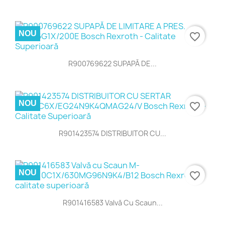
NOU
favorite_border
R900769622 SUPAPĂ DE...
NOU
favorite_border
R901423574 DISTRIBUITOR CU...
NOU
favorite_border
R901416583 Valvă Cu Scaun...