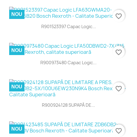
NOU
favorite_border
R901523397 Capac Logic...
NOU
favorite_border
R900973480 Capac Logic...
NOU
favorite_border
R900924128 SUPAPĂ DE...
NOU
favorite_border