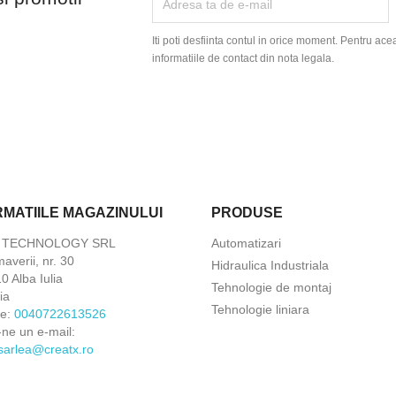
Iti poti desfiinta contul in orice moment. Pentru ace
informatiile de contact din nota legala.
RMATIILE MAGAZINULUI
PRODUSE
X TECHNOLOGY SRL
Automatizari
maverii, nr. 30
Hidraulica Industriala
 Alba Iulia
Tehnologie de montaj
ia
Tehnologie liniara
ne:
0040722613526
-ne un e-mail:
.sarlea@creatx.ro