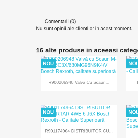
Comentarii (0)
Nu sunt opinii ale clientilor in acest moment.
16 alte produse in aceeasi categ
NOU
NO

Vizualizare rapida
R900206948 Valvă Cu Scaun...
NOU
NO

Vizualizare rapida
R901174964 DISTRIBUITOR CU...