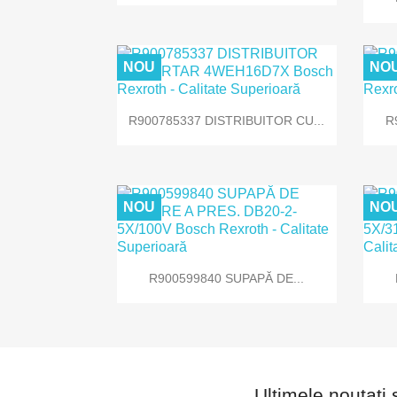
NOU
NO

Vizualizare rapida
R900785337 DISTRIBUITOR CU...
R
NOU
NO

Vizualizare rapida
R900599840 SUPAPĂ DE...
Ultimele noutati 