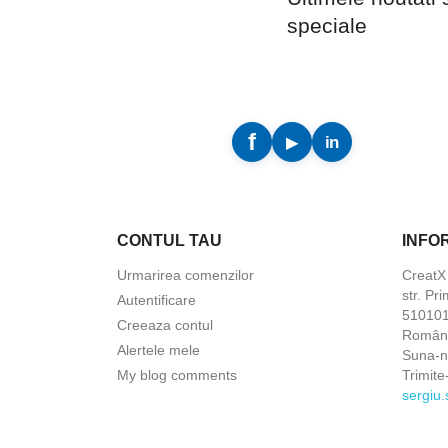
speciale
CONTUL TAU
INFO
Urmarirea comenzilor
Creat
str. Pri
Autentificare
5101010
Creeaza contul
Român
Alertele mele
Suna-
My blog comments
Trimite
sergiu