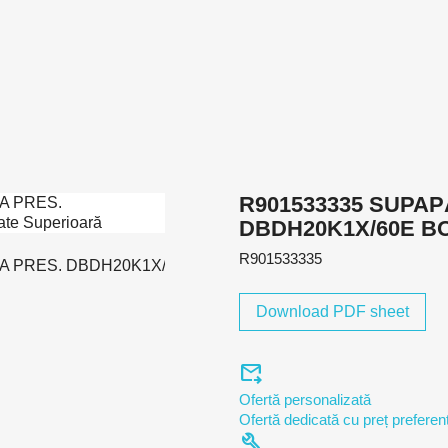
R901533335 SUPAP
DBDH20K1X/60E B
R901533335
Download PDF sheet
forward_to_inbox
Ofertă personalizată
Ofertă dedicată cu preț preferenț
build