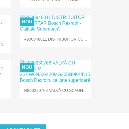
NOU

Vizualizare rapida
R900948011 DISTRIBUITOR CU...
...
NOU

Vizualizare rapida
.
R900230768 VALVĂ CU SCAUN...