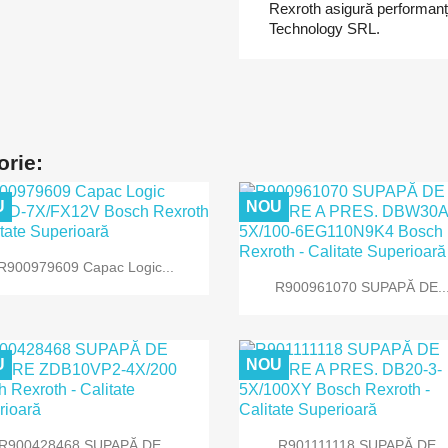
Rexroth asigură performanțe
Technology SRL.
orie:
U
NOU

Vizualizare rapida
R900979609 Capac Logic...

Vizualizare rapida
R900961070 SUPAPĂ DE..
U
NOU


Vizualizare rapida
Vizualizare rapida
R900428468 SUPAPĂ DE...
R901111118 SUPAPĂ DE...