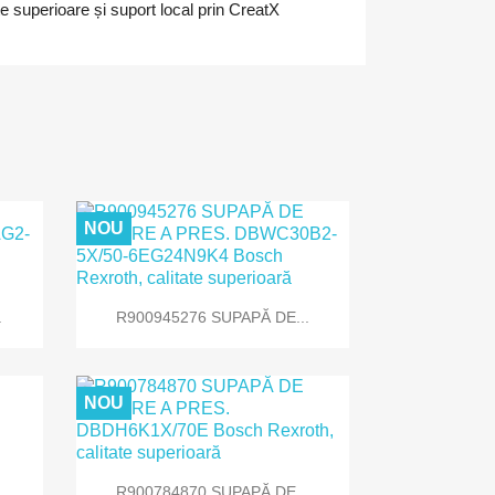
 superioare și suport local prin CreatX
NOU

Vizualizare rapida
.
R900945276 SUPAPĂ DE...
NOU

Vizualizare rapida
R900784870 SUPAPĂ DE...