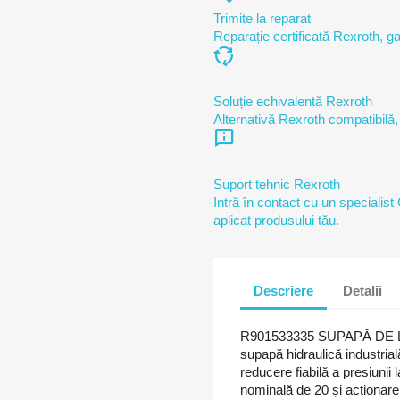
Trimite la reparat
Reparație certificată Rexroth, ga
cycle
Soluție echivalentă Rexroth
Alternativă Rexroth compatibilă,
chat_info
Suport tehnic Rexroth
Intră în contact cu un specialist
aplicat produsului tău.
Descriere
Detalii
R901533335 SUPAPĂ DE L
supapă hidraulică industrială
reducere fiabilă a presiunii
nominală de 20 și acționar