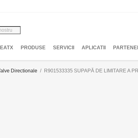
REATX
PRODUSE
SERVICII
APLICATII
PARTENE
alve Directionale
R901533335 SUPAPĂ DE LIMITARE A PR