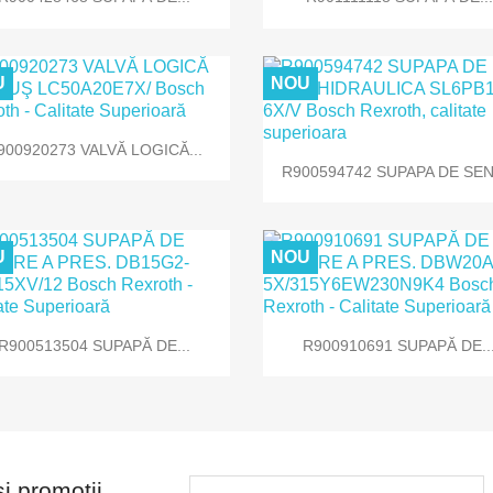
U
NOU

Vizualizare rapida
900920273 VALVĂ LOGICĂ...

Vizualizare rapida
R900594742 SUPAPA DE SENS
U
NOU


Vizualizare rapida
Vizualizare rapida
R900513504 SUPAPĂ DE...
R900910691 SUPAPĂ DE..
si promotii