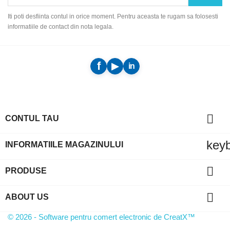
Iti poti desfiinta contul in orice moment. Pentru aceasta te rugam sa folosesti
informatiile de contact din nota legala.

CONTUL TAU
key
INFORMATIILE MAGAZINULUI

PRODUSE

ABOUT US
© 2026 - Software pentru comert electronic de CreatX™