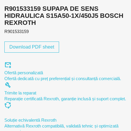
R901533159 SUPAPA DE SENS
HIDRAULICA S15A50-1X/450J5 BOSCH
REXROTH
R901533159
Download PDF sheet
forward_to_inbox
Ofertă personalizată
Ofertă dedicată cu preț preferențial și consultanță comercială.
build
Trimite la reparat
Reparație certificată Rexroth, garanție inclusă și suport complet.
cycle
Soluție echivalentă Rexroth
Alternativă Rexroth compatibilă, validată tehnic și optimizată