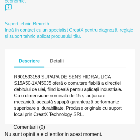
economic.
chat_info
Suport tehnic Rexroth
Intră în contact cu un specialist CreatX pentru diagnoză, reglaje
și suport tehnic aplicat produsului tău.
Descriere
Detalii
R901533159 SUPAPA DE SENS HIDRAULICA
S15A50-1X/450J5 oferă o comutare fiabilă a direcției
debitului de ulei, fiind ideală pentru aplicații industriale.
Cu o dimensiune nominală de 15 și acționare
mecanică, această supapă garantează performanțe
superioare și durabilitate. Produse originale cu suport
local prin CreatX Technology SRL.
Comentarii (0)
Nu sunt opinii ale clientilor in acest moment.