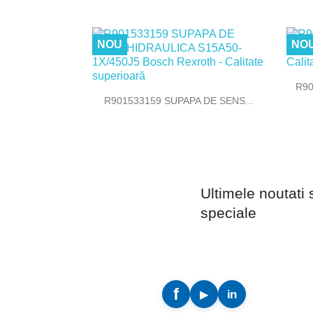
NOU
NO
R90

Vizualizare rapida
R901533159 SUPAPA DE SENS...
Ultimele noutati 
speciale