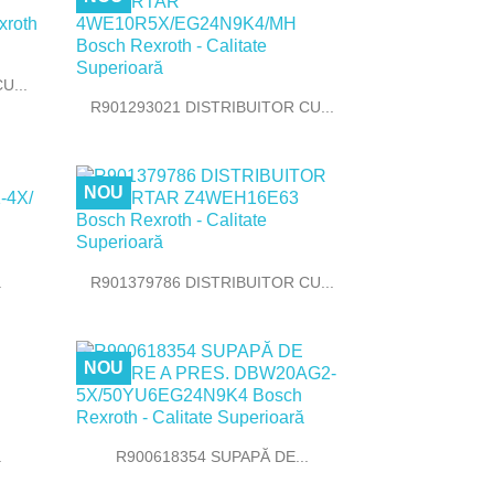
U...

Vizualizare rapida
R901293021 DISTRIBUITOR CU...
NOU

Vizualizare rapida
.
R901379786 DISTRIBUITOR CU...
NOU

Vizualizare rapida
.
R900618354 SUPAPĂ DE...