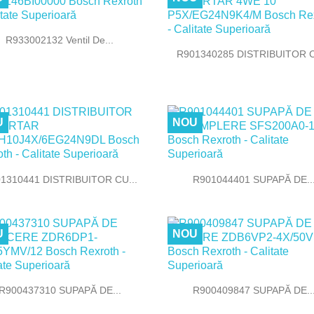

Vizualizare rapida
R933002132 Ventil De...

Vizualizare rapida
R901340285 DISTRIBUITOR C
U
NOU


Vizualizare rapida
Vizualizare rapida
1310441 DISTRIBUITOR CU...
R901044401 SUPAPĂ DE..
U
NOU


Vizualizare rapida
Vizualizare rapida
R900437310 SUPAPĂ DE...
R900409847 SUPAPĂ DE..