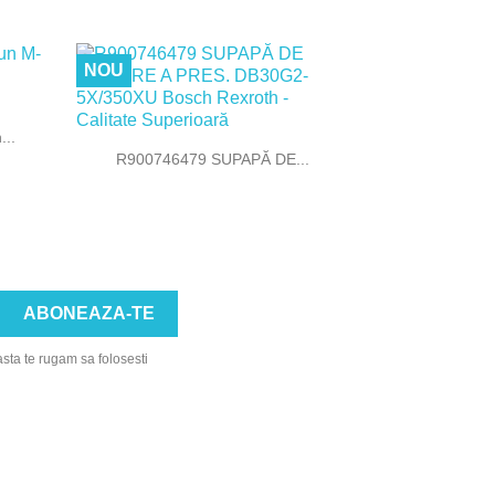
NOU
..

Vizualizare rapida
R900746479 SUPAPĂ DE...
asta te rugam sa folosesti