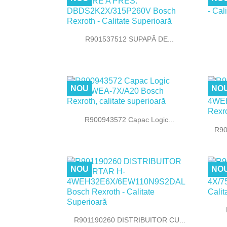

Vizualizare rapida
R901537512 SUPAPĂ DE...
NOU
NO

Vizualizare rapida
R900943572 Capac Logic...
R90
NOU
NO

Vizualizare rapida
R901190260 DISTRIBUITOR CU...