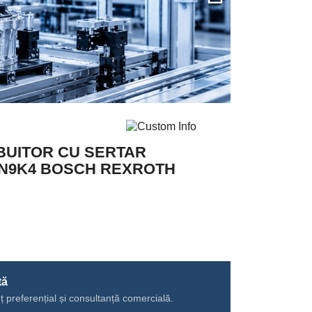
IBUITOR CU SERTAR
4N9K4 BOSCH REXROTH
tă
ț preferențial și consultanță comercială.