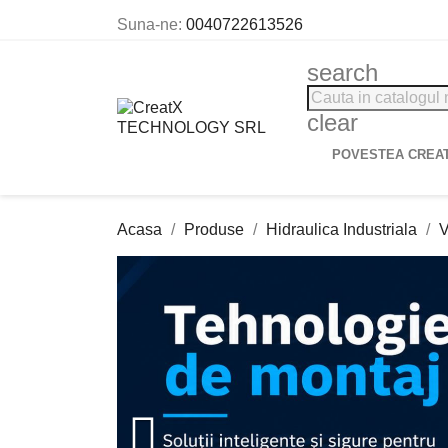
Suna-ne:
0040722613526
search
clear
POVESTEA CREA
Acasa
Produse
Hidraulica Industriala
V
