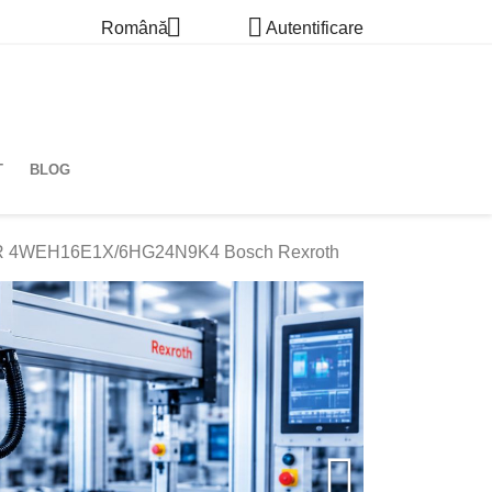


Română
Autentificare
T
BLOG
 4WEH16E1X/6HG24N9K4 Bosch Rexroth
