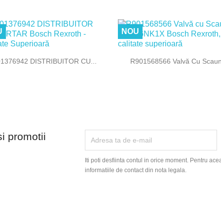
U
NOU


Vizualizare rapida
Vizualizare rapida
1376942 DISTRIBUITOR CU...
R901568566 Valvă Cu Scaun.
si promotii
Iti poti desfiinta contul in orice moment. Pentru ace
informatiile de contact din nota legala.