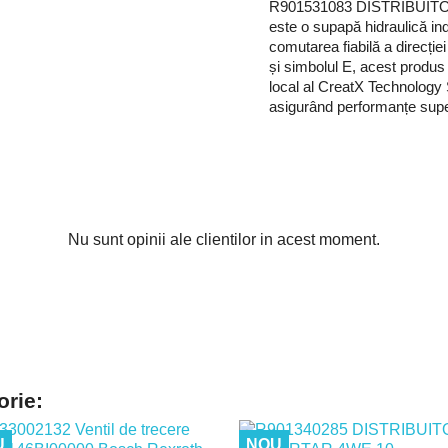
R901531083 DISTRIBUI
este o supapă hidraulică indu
comutarea fiabilă a direcție
și simbolul E, acest produs 
local al CreatX Technology 
asigurând performanțe superi
Nu sunt opinii ale clientilor in acest moment.
orie:
U
NOU