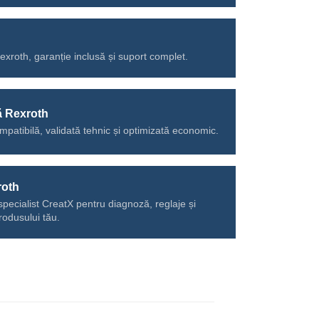
Rexroth, garanție inclusă și suport complet.
ă Rexroth
mpatibilă, validată tehnic și optimizată economic.
roth
specialist CreatX pentru diagnoză, reglaje și
rodusului tău.