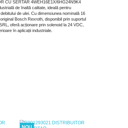
TOR CU SERTAR 4WEH16E1X/6HG24N9K4
strială de înaltă calitate, ideală pentru
i debitului de ulei. Cu dimensiunea nominală 16
original Bosch Rexroth, disponibil prin suportul
SRL, oferă acționare prin solenoid la 24 VDC,
oare în aplicații industriale.
NOU