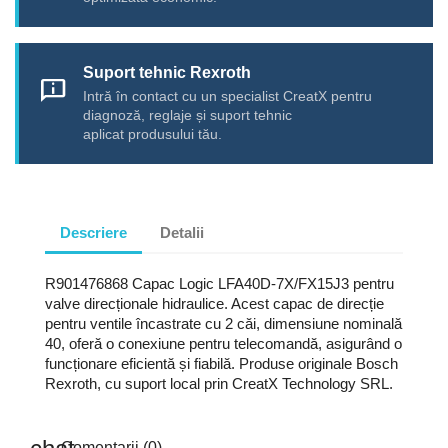
Suport tehnic Rexroth
chat_info
Intră în contact cu un specialist CreatX pentru
diagnoză, reglaje și suport tehnic
aplicat produsului tău.
Descriere
Detalii
R901476868 Capac Logic LFA40D-7X/FX15J3 pentru
valve direcționale hidraulice. Acest capac de direcție
pentru ventile încastrate cu 2 căi, dimensiune nominală
40, oferă o conexiune pentru telecomandă, asigurând o
funcționare eficientă și fiabilă. Produse originale Bosch
Rexroth, cu suport local prin CreatX Technology SRL.
Comentarii (0)