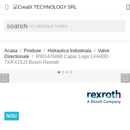


search
Acasa
Produse
Hidraulica Industriala
Valve
Directionale
R901476868 Capac Logic LFA40D-
7X/FX15J3 Bosch Rexroth


NOU