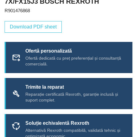
7X/FX15J3 BOSCH REXROTH
R901476868
Download PDF sheet
Ofertă personalizată
forward_to_inbox
Ofertă dedicată cu preț preferențial și consultanță
comercială.
Trimite la reparat
build
Reparație certificată Rexroth, garanție inclusă și
suport complet.
Soluție echivalentă Rexroth
cycle
Alternativă Rexroth compatibilă, validată tehnic și
optimizată economic.