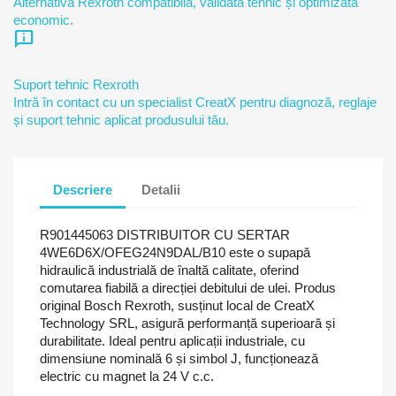
Alternativă Rexroth compatibilă, validată tehnic și optimizată
economic.
chat_info
Suport tehnic Rexroth
Intră în contact cu un specialist CreatX pentru diagnoză, reglaje
și suport tehnic aplicat produsului tău.
Descriere
Detalii
R901445063 DISTRIBUITOR CU SERTAR
4WE6D6X/OFEG24N9DAL/B10 este o supapă
hidraulică industrială de înaltă calitate, oferind
comutarea fiabilă a direcției debitului de ulei. Produs
original Bosch Rexroth, susținut local de CreatX
Technology SRL, asigură performanță superioară și
durabilitate. Ideal pentru aplicații industriale, cu
dimensiune nominală 6 și simbol J, funcționează
electric cu magnet la 24 V c.c.