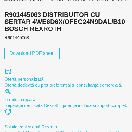
R901445063 DISTRIBUITOR CU
SERTAR 4WE6D6X/OFEG24N9DAL/B10
BOSCH REXROTH
R901445063
Download PDF sheet
forward_to_inbox
Ofertă personalizată
Ofertă dedicată cu preț preferențial și consultanță comercială.
build
Trimite la reparat
Reparație certificată Rexroth, garanție inclusă și suport complet.
cycle
Soluție echivalentă Rexroth