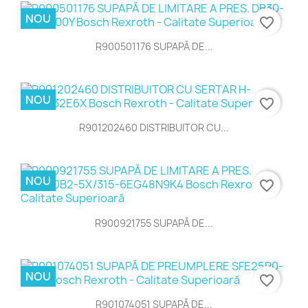
NOU
favorite_border
R900501176 SUPAPĂ DE...
NOU
favorite_border
R901202460 DISTRIBUITOR CU...
NOU
favorite_border
R900921755 SUPAPĂ DE...
NOU
favorite_border
R901074051 SUPAPĂ DE...