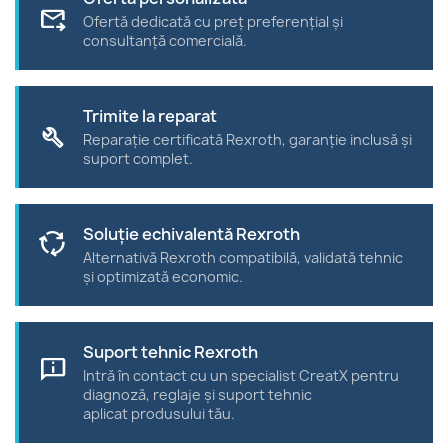
forward_to_inbox
Ofertă dedicată cu preț preferențial și
consultanță comercială.
Trimite la reparat
build
Reparație certificată Rexroth, garanție inclusă și
suport complet.
Soluție echivalentă Rexroth
cycle
Alternativă Rexroth compatibilă, validată tehnic
și optimizată economic.
Suport tehnic Rexroth
chat_info
Intră în contact cu un specialist CreatX pentru
diagnoză, reglaje și suport tehnic
aplicat produsului tău.