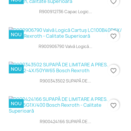
favorite_border
R900912736 Capac Logic...
NOU
favorite_border
R900906790 Valvă Logică...
NOU
favorite_border
R900343502 SUPAPĂ DE...
NOU
favorite_border
R900424166 SUPAPĂ DE...