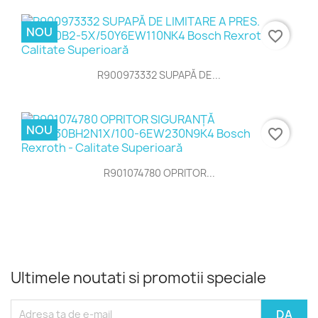
NOU
favorite_border
R900973332 SUPAPĂ DE...
NOU
favorite_border
R901074780 OPRITOR...
Ultimele noutati si promotii speciale