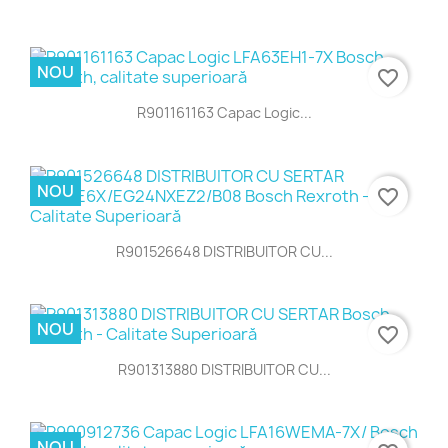
NOU
favorite_border
R901161163 Capac Logic...
NOU
favorite_border
R901526648 DISTRIBUITOR CU...
NOU
favorite_border
R901313880 DISTRIBUITOR CU...
NOU