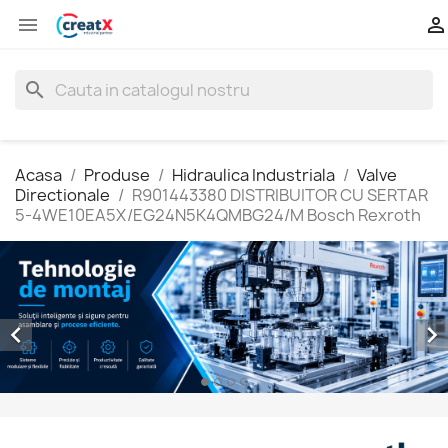


search
Acasa
Produse
Hidraulica Industriala
Valve
Directionale
R901443380 DISTRIBUITOR CU SERTAR
5-4WE10EA5X/EG24N5K4QMBG24/M Bosch Rexroth

