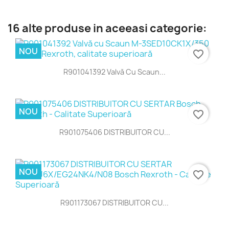
16 alte produse in aceeasi categorie:
NOU
favorite_border
R901041392 Valvă Cu Scaun...
NOU
favorite_border
R901075406 DISTRIBUITOR CU...
NOU
favorite_border
R901173067 DISTRIBUITOR CU...