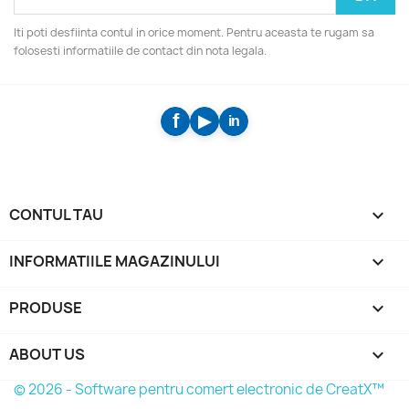
Iti poti desfiinta contul in orice moment. Pentru aceasta te rugam sa
folosesti informatiile de contact din nota legala.
CONTUL TAU

INFORMATIILE MAGAZINULUI
keyboard_arrow_down
PRODUSE

ABOUT US

© 2026 - Software pentru comert electronic de CreatX™